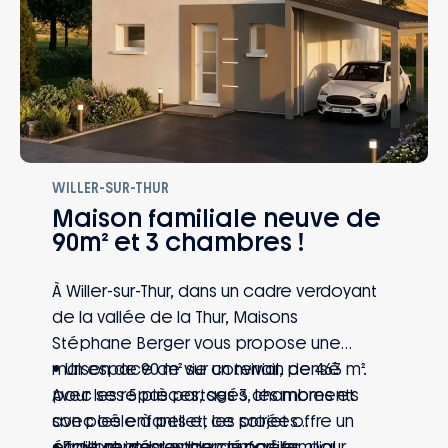
WILLER-SUR-THUR
Maison familiale neuve de
90m² et 3 chambres !
À Willer-sur-Thur, dans un cadre verdoyant
de la vallée de la Thur, Maisons
Stéphane Berger vous propose une
maison de 90 m² sur un terrain de 463 m².
• Un espace de vie convivial, pensé
Avec ses 5 pièces, ses 3 chambres et
pour les repas partagés, les moments
son poêle à pellet, ce projet offre un
avec les enfants et les soirées
équilibre idéal entre confort familial,
chaleureuses autour du poêle.
• Trois chambres bien réparties, pour