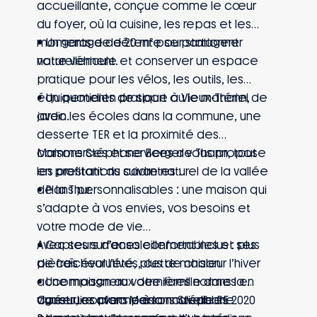
accueillante, conçue comme le cœur
du foyer, où la cuisine, les repas et les
moments de détente se partagent
• Un garage de 20 m² pour stationner
naturellement.
votre véhicule et conserver un espace
pratique pour les vélos, les outils, les
équipements de sport ou le matériel de
• Un quotidien pratique à Vieux-Thann,
jardin.
avec les écoles dans la commune, une
desserte TER et la proximité des
commerces et services de Thann, tout
Maisons Stéphane Berger vous propose
en profitant du cadre naturel de la vallée
les prestations suivantes :
de la Thur.
• Plans personnalisables : une maison qui
s’adapte à vos envies, vos besoins et
votre mode de vie
• Capteurs d’ensoleillement inclus : plus
Avec ses surfaces confortables et ses
de fraîcheur l’été, plus de chaleur l’hiver
pièces évolutives, cette maison
• Une maison aux dernières normes en
accompagnera votre famille dans la
vigueur, conforme à la nouvelle RE 2020
durée. Les plans personnalisables
Construire avec Maisons Stéphane