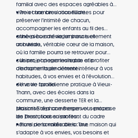
familial avec des espaces agréables à
vivre et une circulation fluide.
• Trois chambres accueillantes pour
préserver l’intimité de chacun,
accompagner les enfants au fil des
années ou aménager ponctuellement
• Une pièce de vie lumineuse et
un bureau.
conviviale, véritable cœur de la maison,
où la famille pourra se retrouver pour
cuisiner, partager les repas et profiter
• Un projet personnalisable afin
de moments de détente.
d’adapter l’agencement intérieur à vos
habitudes, à vos envies et à l’évolution
de votre famille.
• Une vie quotidienne pratique à Vieux-
Thann, avec des écoles dans la
commune, une desserte TER et la
proximité des commerces et services
Maisons Stéphane Berger vous propose
de Thann, tout en profitant du cadre
les prestations suivantes :
naturel de la vallée de la Thur.
• Plans personnalisables : une maison qui
s’adapte à vos envies, vos besoins et