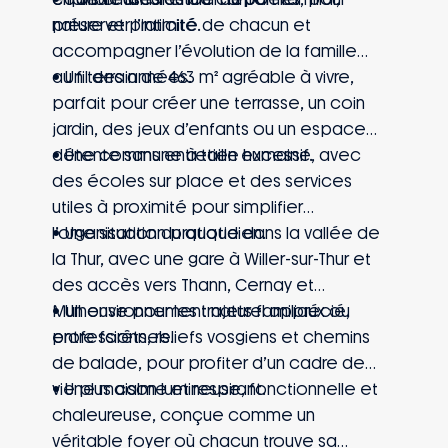
nature et praticité.
préserver l’intimité de chacun et
accompagner l’évolution de la famille
au fil des années.
• Un terrain de 463 m² agréable à vivre,
parfait pour créer une terrasse, un coin
jardin, des jeux d’enfants ou un espace
détente sans entretien excessif.
• Une commune à taille humaine, avec
des écoles sur place et des services
utiles à proximité pour simplifier
l’organisation du quotidien.
• Une situation pratique dans la vallée de
la Thur, avec une gare à Willer-sur-Thur et
des accès vers Thann, Cernay et
Mulhouse pour les trajets familiaux ou
• Un environnement naturel apprécié,
professionnels.
entre forêts, reliefs vosgiens et chemins
de balade, pour profiter d’un cadre de
vie plus calme et respirant.
• Une maison lumineuse, fonctionnelle et
chaleureuse, conçue comme un
véritable foyer où chacun trouve sa