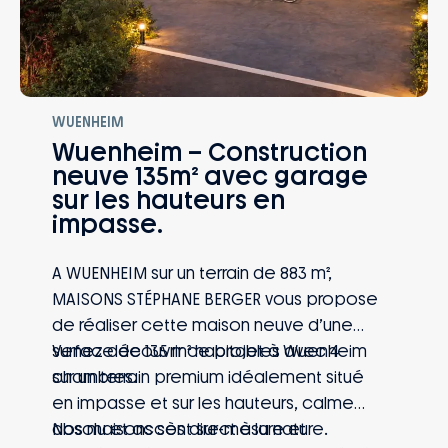
WUENHEIM
Wuenheim – Construction
neuve 135m² avec garage
sur les hauteurs en
impasse.
A WUENHEIM sur un terrain de 883 m²,
MAISONS STÉPHANE BERGER vous propose
de réaliser cette maison neuve d’une
surface de 135 m² habitables avec 4
Venez découvrir ce projet à Wuenheim
chambres.
sur un terrain premium idéalement situé
en impasse et sur les hauteurs, calme
absolu et accès direct à la nature.
Nos maisons sont sur-mesure et