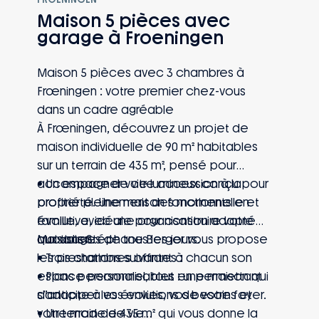
et environnement résidentiel.
Maison 5 pièces avec
• Une maison pensée pour un premier
garage à Froeningen
projet immobilier durable, avec des
espaces fonctionnels et faciles à vivre
Maison 5 pièces avec 3 chambres à
au quotidien.
Frœningen : votre premier chez-vous
dans un cadre agréable
À Frœningen, découvrez un projet de
maison individuelle de 90 m² habitables
sur un terrain de 435 m², pensé pour
accompagner votre accession à la
• Un espace de vie lumineux conçu pour
propriété. Une maison fonctionnelle et
profiter pleinement des moments en
évolutive, idéale pour construire votre
famille, avec une organisation adaptée
quotidien.
aux usages de tous les jours.
Maisons Stéphane Berger vous propose
• Trois chambres offrant à chacun son
les prestations suivantes :
espace personnel, tout en permettant
• Plans personnalisables : une maison qui
d’anticiper les évolutions de votre foyer.
s’adapte à vos envies, vos besoins et
• Un terrain de 435 m² qui vous donne la
votre mode de vie