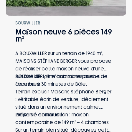
BOUXWILLER
Maison neuve 6 pièces 149
m²
A BOUXWILLER sur un terrain de 1940 m²,
MAISONS STÉPHANE BERGER vous propose
de réaliser cette maison neuve d’une
surface de 149 m² habitables avec 4
BOUXWILLER , une commune proche de
chambres.
Ferrette, à 30 minutes de Bâle.
Terrain exclusif Maisons Stéphane Berger
: véritable écrin de verdure, idéalement
situé dans un environnement calme,
préservé et maitrisé.
Projet de construction : maison
contemporaine de 149 m² – 4 chambres
Sur un terrain bien situé, découvrez cette