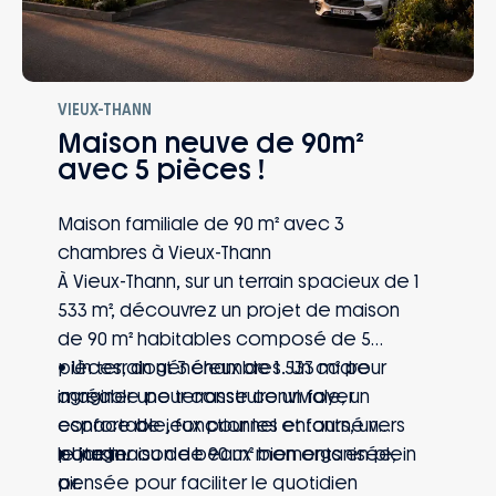
VIEUX-THANN
Maison neuve de 90m²
avec 5 pièces !
Maison familiale de 90 m² avec 3
chambres à Vieux-Thann
À Vieux-Thann, sur un terrain spacieux de 1
533 m², découvrez un projet de maison
de 90 m² habitables composé de 5
pièces, dont 3 chambres. Un cadre
• Un terrain généreux de 1 533 m² pour
agréable pour construire un foyer
imaginer une terrasse conviviale, un
confortable, fonctionnel et tourné vers
espace de jeux pour les enfants, un
le jardin.
potager ou de beaux moments en plein
• Une maison de 90 m² bien organisée,
air.
pensée pour faciliter le quotidien