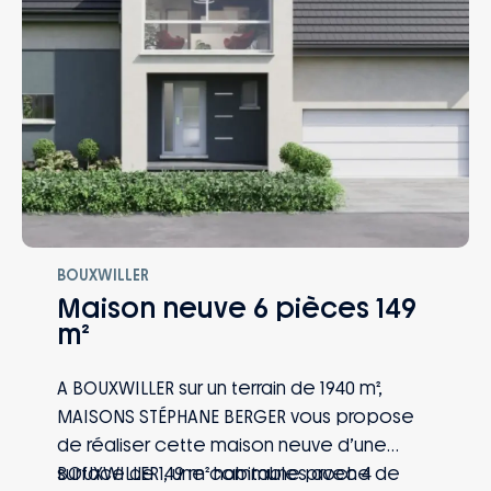
BOUXWILLER
Maison neuve 6 pièces 149
m²
A BOUXWILLER sur un terrain de 1940 m²,
MAISONS STÉPHANE BERGER vous propose
de réaliser cette maison neuve d’une
surface de 149 m² habitables avec 4
BOUXWILLER , une commune proche de