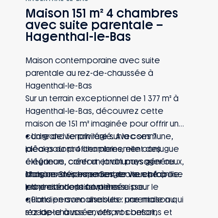
Maison 151 m² 4 chambres
avec suite parentale –
Hagenthal-le-Bas
Maison contemporaine avec suite
parentale au rez-de-chaussée à
Hagenthal-le-Bas
Sur un terrain exceptionnel de 1 377 m² à
Hagenthal-le-Bas, découvrez cette
maison de 151 m² imaginée pour offrir un
cadre de vie privilégié. Avec ses 7
• Un grand terrain rare sur la commune,
pièces dont 4 chambres, elle conjugue
idéal pour profiter pleinement des
élégance, confort et volumes généreux,
extérieurs, créer un jardin paysager ou
dans un environnement recherché à
imaginer des espaces de vie en famille.
Maisons Stéphane Berger vous propose
proximité de la frontière suisse.
• Une conception pensée pour le
les prestations suivantes :
quotidien avec une suite parentale au
• Plans personnalisables : une maison qui
rez-de-chaussée, offrant confort,
s’adapte à vos envies, vos besoins et