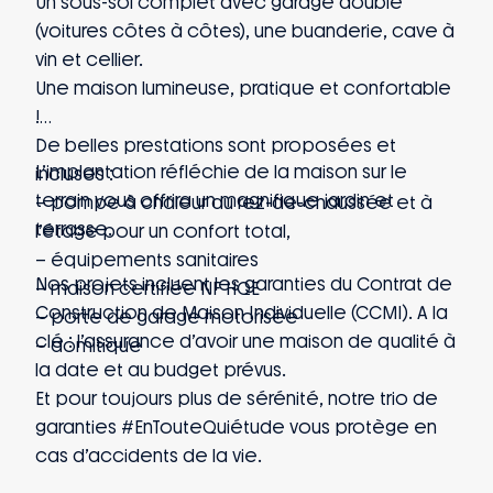
Un sous-sol complet avec garage double
(voitures côtes à côtes), une buanderie, cave à
vin et cellier.
Une maison lumineuse, pratique et confortable
!
De belles prestations sont proposées et
L’implantation réfléchie de la maison sur le
incluses :
terrain vous offrira un magnifique jardin et
– pompe à chaleur au rez-de-chaussée et à
terrasse.
l’étage pour un confort total,
– équipements sanitaires
Nos projets incluent les garanties du Contrat de
– maison certifiée NF HQE
Construction de Maison Individuelle (CCMI). A la
– porte de garage motorisée
clé : l’assurance d’avoir une maison de qualité à
– domitique
la date et au budget prévus.
Et pour toujours plus de sérénité, notre trio de
garanties #EnTouteQuiétude vous protège en
cas d’accidents de la vie.