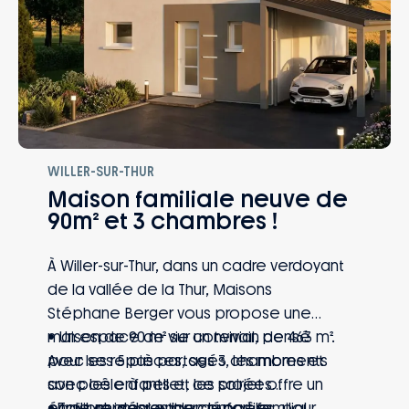
WILLER-SUR-THUR
Maison familiale neuve de
90m² et 3 chambres !
À Willer-sur-Thur, dans un cadre verdoyant
de la vallée de la Thur, Maisons
Stéphane Berger vous propose une
maison de 90 m² sur un terrain de 463 m².
• Un espace de vie convivial, pensé
Avec ses 5 pièces, ses 3 chambres et
pour les repas partagés, les moments
son poêle à pellet, ce projet offre un
avec les enfants et les soirées
équilibre idéal entre confort familial,
chaleureuses autour du poêle.
• Trois chambres bien réparties, pour