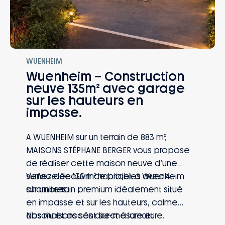
WUENHEIM
Wuenheim – Construction
neuve 135m² avec garage
sur les hauteurs en
impasse.
A WUENHEIM sur un terrain de 883 m²,
MAISONS STÉPHANE BERGER vous propose
de réaliser cette maison neuve d’une
surface de 135 m² habitables avec 4
Venez découvrir ce projet à Wuenheim
chambres.
sur un terrain premium idéalement situé
en impasse et sur les hauteurs, calme
absolu et accès direct à la nature.
Nos maisons sont sur-mesure et