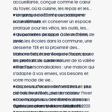
accueillante, conçue comme le cœur
du foyer, où la cuisine, les repas et les
moments de détente se partagent
• Un garage de 20 m² pour stationner
naturellement.
votre véhicule et conserver un espace
pratique pour les vélos, les outils, les
équipements de sport ou le matériel de
• Un quotidien pratique à Vieux-Thann,
jardin.
avec les écoles dans la commune, une
desserte TER et la proximité des
commerces et services de Thann, tout
Maisons Stéphane Berger vous propose
en profitant du cadre naturel de la vallée
les prestations suivantes :
de la Thur.
• Plans personnalisables : une maison qui
s’adapte à vos envies, vos besoins et
votre mode de vie
• Capteurs d’ensoleillement inclus : plus
Avec ses surfaces confortables et ses
de fraîcheur l’été, plus de chaleur l’hiver
pièces évolutives, cette maison
• Une maison aux dernières normes en
accompagnera votre famille dans la
vigueur, conforme à la nouvelle RE 2020
durée. Les plans personnalisables
Construire avec Maisons Stéphane