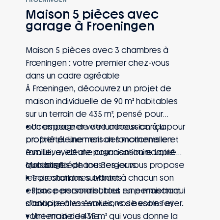
et environnement résidentiel.
Maison 5 pièces avec
• Une maison pensée pour un premier
garage à Froeningen
projet immobilier durable, avec des
espaces fonctionnels et faciles à vivre
Maison 5 pièces avec 3 chambres à
au quotidien.
Frœningen : votre premier chez-vous
dans un cadre agréable
À Frœningen, découvrez un projet de
maison individuelle de 90 m² habitables
sur un terrain de 435 m², pensé pour
accompagner votre accession à la
• Un espace de vie lumineux conçu pour
propriété. Une maison fonctionnelle et
profiter pleinement des moments en
évolutive, idéale pour construire votre
famille, avec une organisation adaptée
quotidien.
aux usages de tous les jours.
Maisons Stéphane Berger vous propose
• Trois chambres offrant à chacun son
les prestations suivantes :
espace personnel, tout en permettant
• Plans personnalisables : une maison qui
d’anticiper les évolutions de votre foyer.
s’adapte à vos envies, vos besoins et
• Un terrain de 435 m² qui vous donne la
votre mode de vie