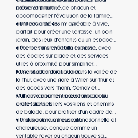
nature et praticité.
préserver l’intimité de chacun et
accompagner l’évolution de la famille
au fil des années.
• Un terrain de 463 m² agréable à vivre,
parfait pour créer une terrasse, un coin
jardin, des jeux d’enfants ou un espace
détente sans entretien excessif.
• Une commune à taille humaine, avec
des écoles sur place et des services
utiles à proximité pour simplifier
l’organisation du quotidien.
• Une situation pratique dans la vallée de
la Thur, avec une gare à Willer-sur-Thur et
des accès vers Thann, Cernay et
Mulhouse pour les trajets familiaux ou
• Un environnement naturel apprécié,
professionnels.
entre forêts, reliefs vosgiens et chemins
de balade, pour profiter d’un cadre de
vie plus calme et respirant.
• Une maison lumineuse, fonctionnelle et
chaleureuse, conçue comme un
véritable foyer où chacun trouve sa