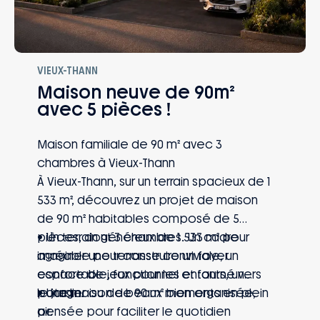
VIEUX-THANN
Maison neuve de 90m²
avec 5 pièces !
Maison familiale de 90 m² avec 3
chambres à Vieux-Thann
À Vieux-Thann, sur un terrain spacieux de 1
533 m², découvrez un projet de maison
de 90 m² habitables composé de 5
pièces, dont 3 chambres. Un cadre
• Un terrain généreux de 1 533 m² pour
agréable pour construire un foyer
imaginer une terrasse conviviale, un
confortable, fonctionnel et tourné vers
espace de jeux pour les enfants, un
le jardin.
potager ou de beaux moments en plein
• Une maison de 90 m² bien organisée,
air.
pensée pour faciliter le quotidien