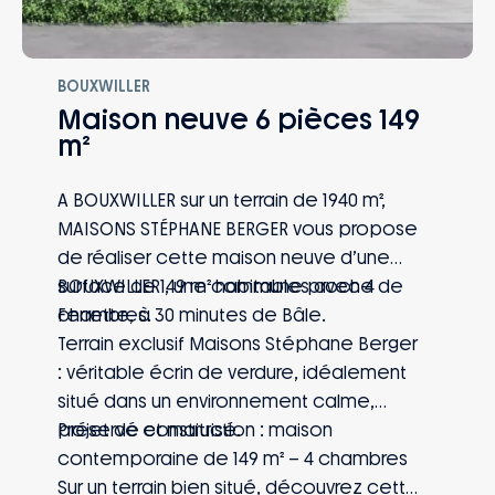
BOUXWILLER
Maison neuve 6 pièces 149
m²
A BOUXWILLER sur un terrain de 1940 m²,
MAISONS STÉPHANE BERGER vous propose
de réaliser cette maison neuve d’une
surface de 149 m² habitables avec 4
BOUXWILLER , une commune proche de
chambres.
Ferrette, à 30 minutes de Bâle.
Terrain exclusif Maisons Stéphane Berger
: véritable écrin de verdure, idéalement
situé dans un environnement calme,
préservé et maitrisé.
Projet de construction : maison
contemporaine de 149 m² – 4 chambres
Sur un terrain bien situé, découvrez cette