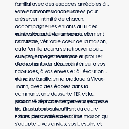
familial avec des espaces agréables à
vivre et une circulation fluide.
• Trois chambres accueillantes pour
préserver l’intimité de chacun,
accompagner les enfants au fil des
années ou aménager ponctuellement
• Une pièce de vie lumineuse et
un bureau.
conviviale, véritable cœur de la maison,
où la famille pourra se retrouver pour
cuisiner, partager les repas et profiter
• Un projet personnalisable afin
de moments de détente.
d’adapter l’agencement intérieur à vos
habitudes, à vos envies et à l’évolution
de votre famille.
• Une vie quotidienne pratique à Vieux-
Thann, avec des écoles dans la
commune, une desserte TER et la
proximité des commerces et services
Maisons Stéphane Berger vous propose
de Thann, tout en profitant du cadre
les prestations suivantes :
naturel de la vallée de la Thur.
• Plans personnalisables : une maison qui
s’adapte à vos envies, vos besoins et