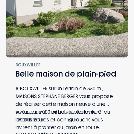
BOUXWILLER
Belle maison de plain-pied
A BOUXWILLER sur un terrain de 350 m²,
MAISONS STÉPHANE BERGER vous propose
de réaliser cette maison neuve d’une
surface de 100 m² habitables avec 3
Vivez dans un lieu baigné de lumière, où
chambres.
les ouvertures et configurations vous
invitent à profiter du jardin en toute