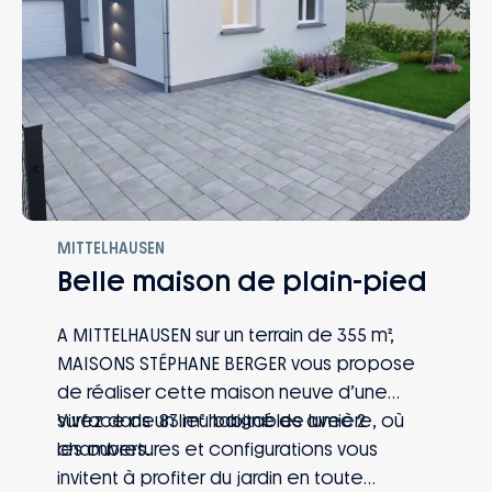
MITTELHAUSEN
Belle maison de plain-pied
A MITTELHAUSEN sur un terrain de 355 m²,
MAISONS STÉPHANE BERGER vous propose
de réaliser cette maison neuve d’une
surface de 83 m² habitables avec 2
Vivez dans un lieu baigné de lumière, où
chambres.
les ouvertures et configurations vous
invitent à profiter du jardin en toute