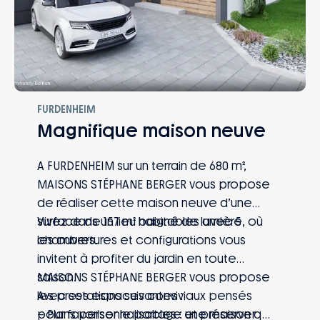
FURDENHEIM
Magnifique maison neuve
A FURDENHEIM sur un terrain de 680 m²,
MAISONS STÉPHANE BERGER vous propose
de réaliser cette maison neuve d’une
surface de 157 m² habitables avec 5
Vivez dans un lieu baigné de lumière, où
chambres.
les ouvertures et configurations vous
invitent à profiter du jardin en toute
saison.
MAISONS STÉPHANE BERGER vous propose
Avec ses espaces conviviaux pensés
les prestations suivantes :
pour favoriser le partage et préserver
– Plans personnalisables : une maison qui