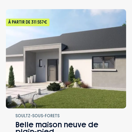
prestations
protège en cas d’accidents de la vie.
– Accompagnement dans le choix et
l’acquisition du terrain
À PARTIR DE
311 557€
SOULTZ-SOUS-FORETS
Belle maison neuve de
plain-pied