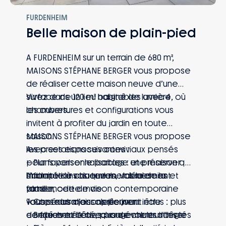
FURDENHEIM
Belle maison de plain-pied
A FURDENHEIM sur un terrain de 680 m²,
MAISONS STÉPHANE BERGER vous propose
de réaliser cette maison neuve d’une
surface de 120 m² habitables avec 4
Vivez dans un lieu baigné de lumière, où
chambres.
les ouvertures et configurations vous
invitent à profiter du jardin en toute
saison.
MAISONS STÉPHANE BERGER vous propose
Avec ses espaces conviviaux pensés
les prestations suivantes :
pour favoriser le partage et préserver
– Plans personnalisables : une maison qui
l’intimité de chaque membre de la
s’adapte à vos envies, vos besoins et
Informations du terrain : Idéalement
famille, cette maison contemporaine
votre mode de vie
placer
vous séduira jour après jour.
– Capteurs d’ensoleillement inclus : plus
Toutes nos maisons peuvent être
– Belle entrée avec rangements intégrés
de fraîcheur l’été, plus de chaleur l’hiver
conçues et bâties pour évoluer dans le