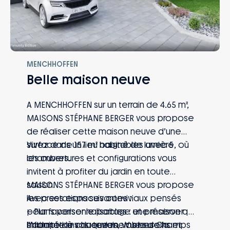
MENCHHOFFEN
Belle maison neuve
A MENCHHOFFEN sur un terrain de 4.65 m²,
MAISONS STÉPHANE BERGER vous propose
de réaliser cette maison neuve d’une
surface de 157 m² habitables avec 5
Vivez dans un lieu baigné de lumière, où
chambres.
les ouvertures et configurations vous
invitent à profiter du jardin en toute
saison.
MAISONS STÉPHANE BERGER vous propose
Avec ses espaces conviviaux pensés
les prestations suivantes :
pour favoriser le partage et préserver
– Plans personnalisables : une maison qui
l’intimité de chaque membre de la
s’adapte à vos envies, vos besoins et
Informations du terrain : Vue sur Champs