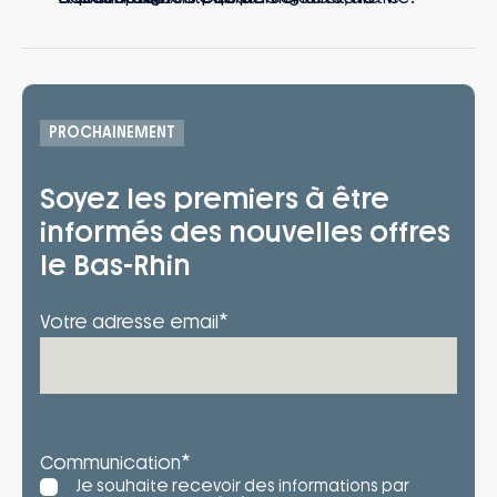
prestations
trio de garanties #EnTouteQuiétude vous
– Accompagnement dans le choix et
protège en cas d’accidents de la vie.
l’acquisition du terrain
PROCHAINEMENT
Soyez les premiers à être
informés des nouvelles offres
le Bas-Rhin
*
Votre adresse email
*
Communication
Je souhaite recevoir des informations par