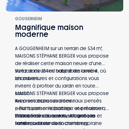
GOUGENHEIM
Magnifique maison
moderne
A GOUGENHEIM sur un terrain de 534 m²,
MAISONS STÉPHANE BERGER vous propose
de réaliser cette maison neuve d’une
surface de 124 m² habitables avec 4
Vivez dans un lieu baigné de lumière, où
chambres.
les ouvertures et configurations vous
invitent à profiter du jardin en toute
saison.
MAISONS STÉPHANE BERGER vous propose
Avec ses espaces conviviaux pensés
les prestations suivantes :
pour favoriser le partage et préserver
– Plans personnalisables : une maison qui
l’intimité de chaque membre de la
s’adapte à vos envies, vos besoins et
Informations du terrain : Magnifique
famille, cette maison contemporaine
votre mode de vie
terrain au cœur du Kochersberg.