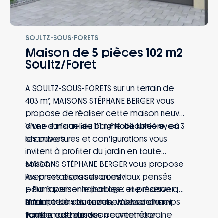
SOULTZ-SOUS-FORETS
Maison de 5 pièces 102 m2
Soultz/Foret
A SOULTZ-SOUS-FORETS sur un terrain de
403 m², MAISONS STÉPHANE BERGER vous
propose de réaliser cette maison neuve
d’une surface de 111 m² habitables avec 3
Vivez dans un lieu baigné de lumière, où
chambres.
les ouvertures et configurations vous
invitent à profiter du jardin en toute
saison.
MAISONS STÉPHANE BERGER vous propose
Avec ses espaces conviviaux pensés
les prestations suivantes :
pour favoriser le partage et préserver
– Plans personnalisables : une maison qui
l’intimité de chaque membre de la
s’adapte à vos envies, vos besoins et
Informations du terrain : Vue sur champs
famille, cette maison contemporaine
votre mode de vie
Toutes nos maisons peuvent être