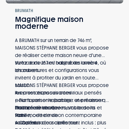
BRUMATH
Magnifique maison
moderne
A BRUMATH sur un terrain de 746 m²,
MAISONS STÉPHANE BERGER vous propose
de réaliser cette maison neuve d’une
surface de 157 m² habitables avec 4
Vivez dans un lieu baigné de lumière, où
chambres.
les ouvertures et configurations vous
invitent à profiter du jardin en toute
saison.
MAISONS STÉPHANE BERGER vous propose
Avec ses espaces conviviaux pensés
les prestations suivantes :
pour favoriser le partage et préserver
– Plans personnalisables : une maison qui
l’intimité de chaque membre de la
s’adapte à vos envies, vos besoins et
Proche centre ville.
famille, cette maison contemporaine
votre mode de vie
Plat.
vous séduira jour après jour.
– Capteurs d’ensoleillement inclus : plus
Au Calme.