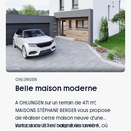
après la réception : naissance, mutation,
perte d’emploi, invalidité… Vous et votre
famille êtes protégés, quoi qu’il arrive.
OHLUNGEN
Belle maison moderne
A OHLUNGEN sur un terrain de 471 m²,
MAISONS STÉPHANE BERGER vous propose
de réaliser cette maison neuve d’une
surface de 157 m² habitables avec 5
Vivez dans un lieu baigné de lumière, où