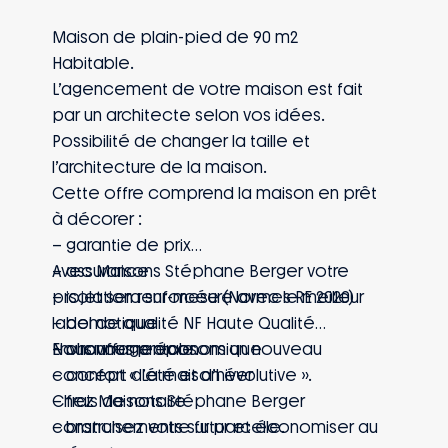
Maison de plain-pied de 90 m2
Habitable.
L’agencement de votre maison est fait
par un architecte selon vos idées.
Possibilité de changer la taille et
l’architecture de la maison.
Cette offre comprend la maison en prêt
à décorer :
– garantie de prix
– assurance
Avec Maisons Stéphane Berger votre
– isolation renforcée (Normes RE 2020)
projet sera sur-mesure avec le meilleur
– domotique
label de qualité NF Haute Qualité
– chauffage économique
Environnementale.
Nous vous proposons un nouveau
– confort d’été et d’hiver
concept « La maison évolutive ».
– frais de notaire
Chez Maisons Stéphane Berger
– branchements sur parcelle.
construisez votre futur et économiser au