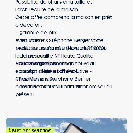
Possibilité de changer la taille et
l’architecture de la maison.
Cette offre comprend la maison en prêt
à décorer :
– garantie de prix
– assurance
Avec Maisons Stéphane Berger votre
– isolation renforcée (Normes RE 2020)
projet sera sur-mesure avec le meilleur
– domotique
label de qualité NF Haute Qualité
– chauffage économique
Environnementale.
Nous vous proposons un nouveau
– confort d’été et d’hiver
concept « La maison évolutive ».
– frais de notaire
Chez Maisons Stéphane Berger
– branchements sur parcelle.
construisez votre futur et économiser au
présent.
À PARTIR DE
368 000€