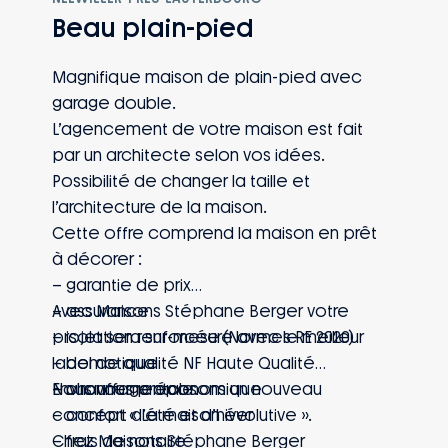
Beau plain-pied
Magnifique maison de plain-pied avec
garage double.
L’agencement de votre maison est fait
par un architecte selon vos idées.
Possibilité de changer la taille et
l’architecture de la maison.
Cette offre comprend la maison en prêt
à décorer :
– garantie de prix
– assurance
Avec Maisons Stéphane Berger votre
– isolation renforcée (Normes RE 2020)
projet sera sur-mesure avec le meilleur
– domotique
label de qualité NF Haute Qualité
– chauffage économique
Environnementale.
Nous vous proposons un nouveau
– confort d’été et d’hiver
concept « La maison évolutive ».
– frais de notaire
Chez Maisons Stéphane Berger