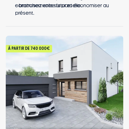
– branchements sur parcelle.
construisez votre futur et économiser au
présent.
À PARTIR DE
740 000€