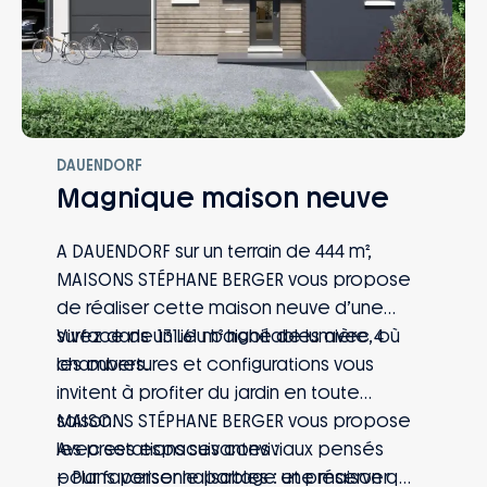
DAUENDORF
Magnique maison neuve
A DAUENDORF sur un terrain de 444 m²,
MAISONS STÉPHANE BERGER vous propose
de réaliser cette maison neuve d’une
surface de 131.61 m² habitables avec 4
Vivez dans un lieu baigné de lumière, où
chambres.
les ouvertures et configurations vous
invitent à profiter du jardin en toute
saison.
MAISONS STÉPHANE BERGER vous propose
Avec ses espaces conviviaux pensés
les prestations suivantes :
pour favoriser le partage et préserver
– Plans personnalisables : une maison qui