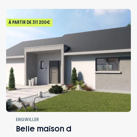
– Accompagnement dans le choix et
protège en cas d’accidents de la vie.
l’acquisition du terrain
À PARTIR DE
311 200€
ENGWILLER
Belle maison d