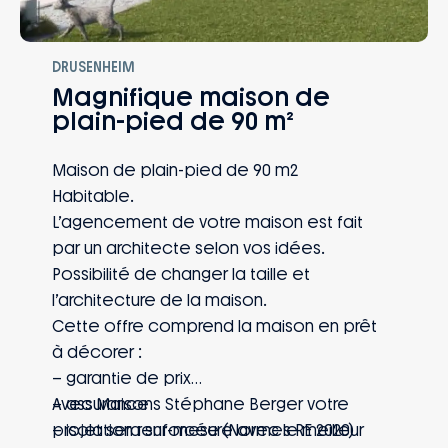
DRUSENHEIM
Magnifique maison de
plain-pied de 90 m²
Maison de plain-pied de 90 m2
Habitable.
L’agencement de votre maison est fait
par un architecte selon vos idées.
Possibilité de changer la taille et
l’architecture de la maison.
Cette offre comprend la maison en prêt
à décorer :
– garantie de prix
– assurance
Avec Maisons Stéphane Berger votre
– isolation renforcée (Normes RE 2020)
projet sera sur-mesure avec le meilleur