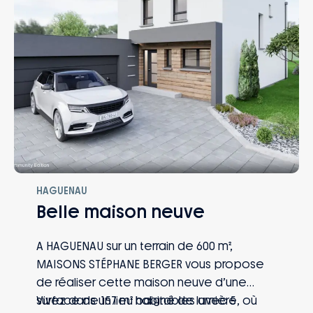
HAGUENAU
Belle maison neuve
A HAGUENAU sur un terrain de 600 m²,
MAISONS STÉPHANE BERGER vous propose
de réaliser cette maison neuve d’une
surface de 157 m² habitables avec 5
Vivez dans un lieu baigné de lumière, où