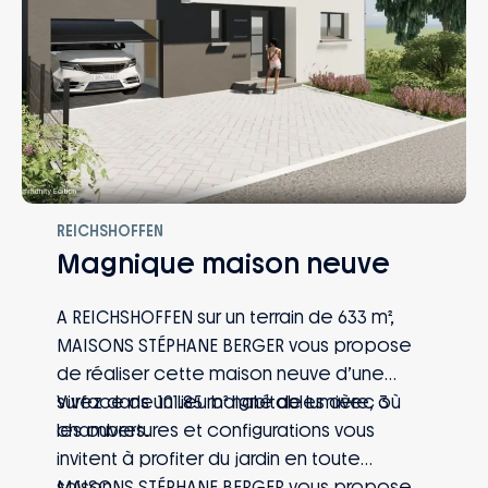
REICHSHOFFEN
Magnique maison neuve
A REICHSHOFFEN sur un terrain de 633 m²,
MAISONS STÉPHANE BERGER vous propose
de réaliser cette maison neuve d’une
surface de 101.85 m² habitables avec 3
Vivez dans un lieu baigné de lumière, où
chambres.
les ouvertures et configurations vous
invitent à profiter du jardin en toute
saison.
MAISONS STÉPHANE BERGER vous propose