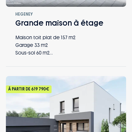
HEGENEY
Grande maison à étage
Maison toit plat de 157 m2
Garage 33 m2
Sous-sol 60 m2
4 chambres
1 bureau
1 SDB
1 SDE
À PARTIR DE
619 790€