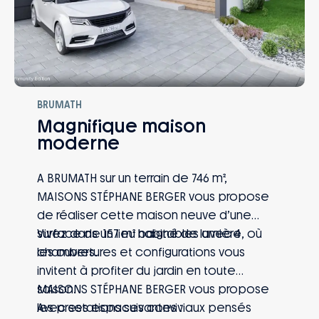
BRUMATH
Magnifique maison
moderne
A BRUMATH sur un terrain de 746 m²,
MAISONS STÉPHANE BERGER vous propose
de réaliser cette maison neuve d’une
surface de 157 m² habitables avec 4
Vivez dans un lieu baigné de lumière, où
chambres.
les ouvertures et configurations vous
invitent à profiter du jardin en toute
saison.
MAISONS STÉPHANE BERGER vous propose
Avec ses espaces conviviaux pensés
les prestations suivantes :