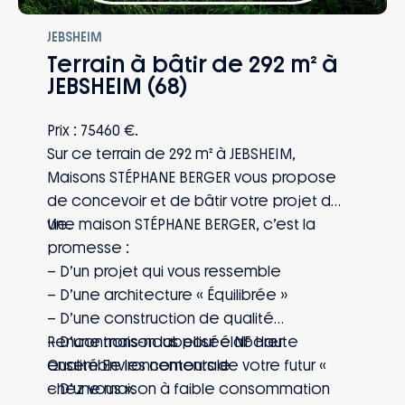
JEBSHEIM
Terrain à bâtir de 292 m² à
JEBSHEIM (68)
Prix : 75460 €.
Sur ce terrain de 292 m² à JEBSHEIM,
Maisons STÉPHANE BERGER vous propose
de concevoir et de bâtir votre projet de
vie.
Une maison STÉPHANE BERGER, c’est la
promesse :
– D’un projet qui vous ressemble
– D’une architecture « Équilibrée »
– D’une construction de qualité
– D’une maison labellisée NF Haute
Rencontrons-nous pour élaborer
Qualité Environnementale
ensemble les contours de votre futur «
– D’une maison à faible consommation
chez vous ».