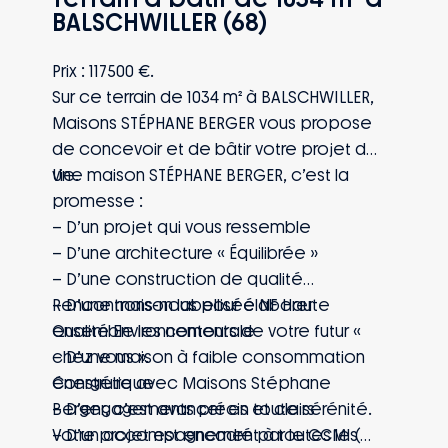
BALSCHWILLER (68)
Prix : 117500 €.
Sur ce terrain de 1034 m² à BALSCHWILLER,
Maisons STÉPHANE BERGER vous propose
de concevoir et de bâtir votre projet de
vie.
Une maison STÉPHANE BERGER, c’est la
promesse :
– D’un projet qui vous ressemble
– D’une architecture « Équilibrée »
– D’une construction de qualité
– D’une maison labellisée NF Haute
Rencontrons-nous pour élaborer
Qualité Environnementale
ensemble les contours de votre futur «
– D’une maison à faible consommation
chez vous ».
énergétique
Construire avec Maisons Stéphane
– D’engagements précis et clairs
Berger, c’est avancer en toute sérénité.
– D’un accompagnement à toutes les
Votre projet est encadré par le CCMI (