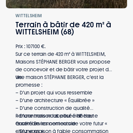
WITTELSHEIM
Terrain à bâtir de 420 m² à
WITTELSHEIM (68)
Prix : 107100 €.
Sur ce terrain de 420 m² à WITTELSHEIM,
Maisons STÉPHANE BERGER vous propose
de concevoir et de bâtir votre projet de
vie.
Une maison STÉPHANE BERGER, c’est la
promesse :
– D’un projet qui vous ressemble
– D’une architecture « Équilibrée »
– D’une construction de qualité
– D’une maison labellisée NF Haute
Rencontrons-nous pour élaborer
Qualité Environnementale
ensemble les contours de votre futur «
– D’une maison à faible consommation
chez vous ».