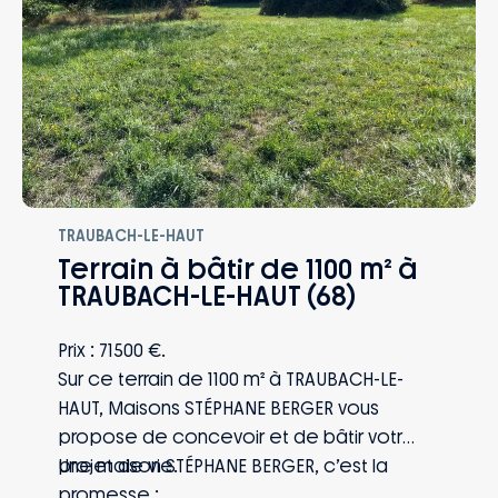
famille êtes protégés, quoi qu’il arrive.
TRAUBACH-LE-HAUT
Terrain à bâtir de 1100 m² à
TRAUBACH-LE-HAUT (68)
Prix : 71500 €.
Sur ce terrain de 1100 m² à TRAUBACH-LE-
HAUT, Maisons STÉPHANE BERGER vous
propose de concevoir et de bâtir votre
projet de vie.
Une maison STÉPHANE BERGER, c’est la
promesse :