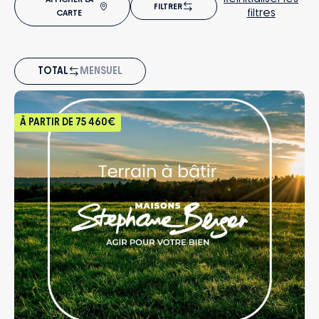
FILTRER
filtres
CARTE
TOTAL
MENSUEL
À PARTIR DE
75 460€