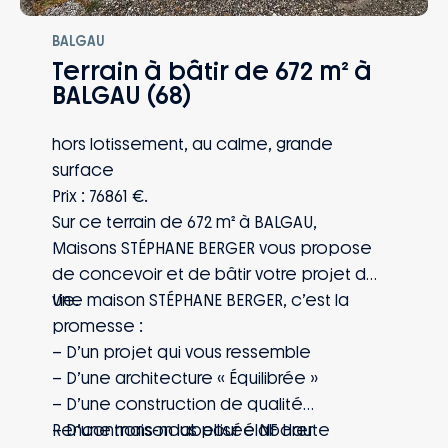
BALGAU
Terrain à bâtir de 672 m² à
BALGAU (68)
hors lotissement, au calme, grande
surface
Prix : 76861 €.
Sur ce terrain de 672 m² à BALGAU,
Maisons STÉPHANE BERGER vous propose
de concevoir et de bâtir votre projet de
vie.
Une maison STÉPHANE BERGER, c’est la
promesse :
– D’un projet qui vous ressemble
– D’une architecture « Équilibrée »
– D’une construction de qualité
– D’une maison labellisée NF Haute
Rencontrons-nous pour élaborer