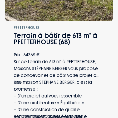
PFETTERHOUSE
Terrain à bâtir de 613 m² à
PFETTERHOUSE (68)
Prix : 64365 €.
Sur ce terrain de 613 m² à PFETTERHOUSE,
Maisons STÉPHANE BERGER vous propose
de concevoir et de bâtir votre projet de
vie.
Une maison STÉPHANE BERGER, c’est la
promesse :
– D’un projet qui vous ressemble
– D’une architecture « Équilibrée »
– D’une construction de qualité
– D’une maison labellisée NF Haute
Rencontrons-nous pour élaborer