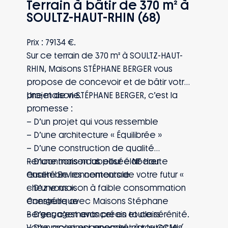
Terrain à bâtir de 370 m² à
SOULTZ-HAUT-RHIN (68)
Prix : 79134 €.
Sur ce terrain de 370 m² à SOULTZ-HAUT-
RHIN, Maisons STÉPHANE BERGER vous
propose de concevoir et de bâtir votre
projet de vie.
Une maison STÉPHANE BERGER, c’est la
promesse :
– D’un projet qui vous ressemble
– D’une architecture « Équilibrée »
– D’une construction de qualité
– D’une maison labellisée NF Haute
Rencontrons-nous pour élaborer
Qualité Environnementale
ensemble les contours de votre futur «
– D’une maison à faible consommation
chez vous ».
énergétique
Construire avec Maisons Stéphane
– D’engagements précis et clairs
Berger, c’est avancer en toute sérénité.
– D’un accompagnement à toutes les
Votre projet est encadré par le CCMI (