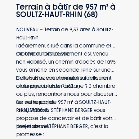
Terrain à bâtir de 957 m² à
SOULTZ-HAUT-RHIN (68)
NOUVEAU – Terrain de 9,57 ares à Soultz-
Haut-Rhin
Idéalement situé dans la commune et
proche du centre ville.
Ce terrain hors lotissement est vendu
non viabilisé, un chemin d’accès de 1a95
vous amène en seconde ligne sur une
belle surface rectangulaire facilement
Construisez votre maison sur mesure,
aménageable de 7a62.
plain-pied, maison à étage ? 3 chambre
ou plus, rencontrons nous pour discuter
de votre projet.
Sur ce terrain de 957 m² à SOULTZ-HAUT-
Prix : 157500 €.
RHIN, Maisons STÉPHANE BERGER vous
propose de concevoir et de bâtir votre
projet de vie.
Une maison STÉPHANE BERGER, c’est la
promesse :