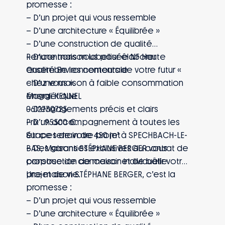
promesse :
– D’un projet qui vous ressemble
– D’une architecture « Équilibrée »
– D’une construction de qualité
– D’une maison labellisée NF Haute
Rencontrons nous pour élaborer
Qualité Environnementale
ensemble les contours de votre futur «
– D’une maison à faible consommation
chez vous ».
énergétique
Magali KENNEL
– D’engagements précis et clairs
0612730725
– D’un accompagnement à toutes les
Prix : 95500 €.
étapes de votre projet
Sur ce terrain de 450 m² à SPECHBACH-LE-
– Des garanties exclusives du contrat de
BAS, Maisons STÉPHANE BERGER vous
construction de maison individuelle
propose de concevoir et de bâtir votre
projet de vie.
Une maison STÉPHANE BERGER, c’est la
promesse :
– D’un projet qui vous ressemble
– D’une architecture « Équilibrée »