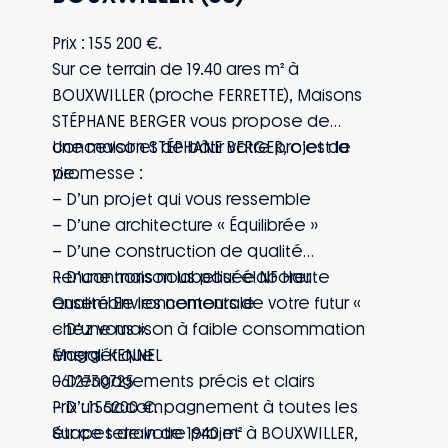
Prix : 155 200 €.
Sur ce terrain de 19.40 ares m² à
BOUXWILLER (proche FERRETTE), Maisons
STÉPHANE BERGER vous propose de
concevoir et de bâtir votre projet de
Une maison STÉPHANE BERGER, c’est la
vie.
promesse :
– D’un projet qui vous ressemble
– D’une architecture « Équilibrée »
– D’une construction de qualité
– D’une maison labellisée NF Haute
Rencontrons nous pour élaborer
Qualité Environnementale
ensemble les contours de votre futur «
– D’une maison à faible consommation
chez vous ».
énergétique
Magali KENNEL
– D’engagements précis et clairs
0612730725
– D’un accompagnement à toutes les
Prix : 155200 €.
étapes de votre projet
Sur ce terrain de 1940 m² à BOUXWILLER,