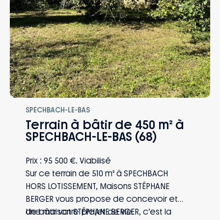
famille êtes protégés, quoi qu’il arrive.
SPECHBACH-LE-BAS
Terrain à bâtir de 450 m² à
SPECHBACH-LE-BAS (68)
Prix : 95 500 €. Viabilisé
Sur ce terrain de 510 m² à SPECHBACH
HORS LOTISSEMENT, Maisons STÉPHANE
BERGER vous propose de concevoir et
de bâtir votre projet de vie.
Une maison STÉPHANE BERGER, c’est la