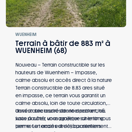
WUENHEIM
Terrain à bâtir de 883 m² à
WUENHEIM (68)
Nouveau – Terrain constructible sur les
hauteurs de Wuenheim – Impasse,
calme absolu et accès direct à la nature
Terrain constructible de 8.83 ares situé
en impasse, ce terrain vous garantit un
calme absolu, loin de toute circulation,
dans un secteur résidentiel recherché.
Un véritable cadre de vie apaisant, où
Juste à côté, un magnifique chemin vous
vous pourrez vous projeter sur le long
permet un accès direct aux sentiers
terme. Le terrain est déjà partiellement