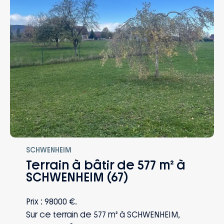
couvre de la signature jusqu’à 10 ans
après la réception : naissance, mutation,
perte d’emploi, invalidité… Vous et votre
famille êtes protégés, quoi qu’il arrive.
SCHWENHEIM
Terrain à bâtir de 577 m² à
SCHWENHEIM (67)
Prix : 98000 €.
Sur ce terrain de 577 m² à SCHWENHEIM,