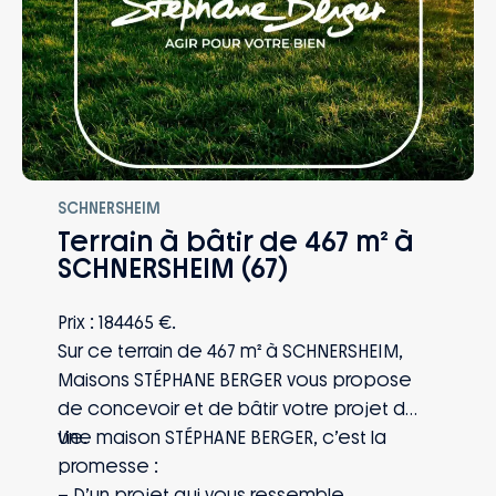
SCHNERSHEIM
Terrain à bâtir de 467 m² à
SCHNERSHEIM (67)
Prix : 184465 €.
Sur ce terrain de 467 m² à SCHNERSHEIM,
Maisons STÉPHANE BERGER vous propose
de concevoir et de bâtir votre projet de
vie.
Une maison STÉPHANE BERGER, c’est la
promesse :
– D’un projet qui vous ressemble