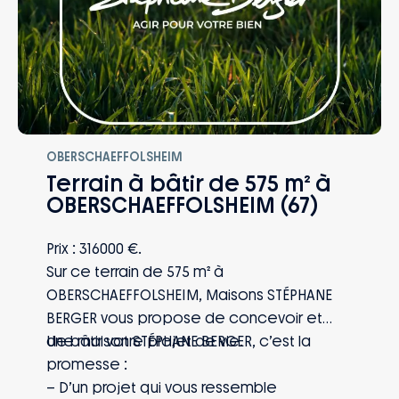
OBERSCHAEFFOLSHEIM
Terrain à bâtir de 575 m² à
OBERSCHAEFFOLSHEIM (67)
Prix : 316000 €.
Sur ce terrain de 575 m² à
OBERSCHAEFFOLSHEIM, Maisons STÉPHANE
BERGER vous propose de concevoir et
de bâtir votre projet de vie.
Une maison STÉPHANE BERGER, c’est la
promesse :
– D’un projet qui vous ressemble