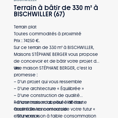
exclusives #EnTouteQuiétude vous
Terrain à bâtir de 330 m² à
couvre de la signature jusqu’à 10 ans
BISCHWILLER (67)
après la réception : naissance, mutation,
perte d’emploi, invalidité… Vous et votre
Terrain plat
famille êtes protégés, quoi qu’il arrive.
Toutes commodités à proximité
Prix : 74250 €.
Sur ce terrain de 330 m² à BISCHWILLER,
Maisons STÉPHANE BERGER vous propose
de concevoir et de bâtir votre projet de
vie.
Une maison STÉPHANE BERGER, c’est la
promesse :
– D’un projet qui vous ressemble
– D’une architecture « Équilibrée »
– D’une construction de qualité
– D’une maison labellisée NF Haute
Rencontrons-nous pour élaborer
Qualité Environnementale
ensemble les contours de votre futur «
– D’une maison à faible consommation
chez vous ».