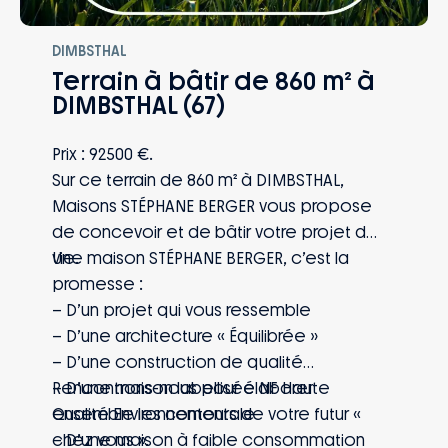
DIMBSTHAL
Terrain à bâtir de 860 m² à
DIMBSTHAL (67)
Prix : 92500 €.
Sur ce terrain de 860 m² à DIMBSTHAL,
Maisons STÉPHANE BERGER vous propose
de concevoir et de bâtir votre projet de
vie.
Une maison STÉPHANE BERGER, c’est la
promesse :
– D’un projet qui vous ressemble
– D’une architecture « Équilibrée »
– D’une construction de qualité
– D’une maison labellisée NF Haute
Rencontrons-nous pour élaborer
Qualité Environnementale
ensemble les contours de votre futur «
– D’une maison à faible consommation
chez vous ».