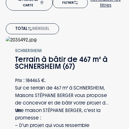
FILTRER
filtres
CARTE
TOTAL
MENSUEL
À PARTIR DE
184 465€
SCHNERSHEIM
Terrain à bâtir de 467 m² à
SCHNERSHEIM (67)
Prix : 184465 €.
Sur ce terrain de 467 m² à SCHNERSHEIM,
Maisons STÉPHANE BERGER vous propose
de concevoir et de bâtir votre projet de
vie.
Une maison STÉPHANE BERGER, c’est la
promesse :
– D’un projet qui vous ressemble