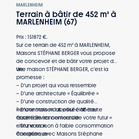
MARLENHEIM
Terrain à bâtir de 452 m² à
MARLENHEIM (67)
Prix : 151872 €.
Sur ce terrain de 452 m² à MARLENHEIM,
Maisons STÉPHANE BERGER vous propose
de concevoir et de bâtir votre projet de
vie.
Une maison STÉPHANE BERGER, c’est la
promesse :
– D’un projet qui vous ressemble
– D’une architecture « Équilibrée »
– D’une construction de qualité
– D’une maison labellisée NF Haute
Rencontrons-nous pour élaborer
Qualité Environnementale
ensemble les contours de votre futur «
– D’une maison à faible consommation
chez vous ».
énergétique
Construire avec Maisons Stéphane