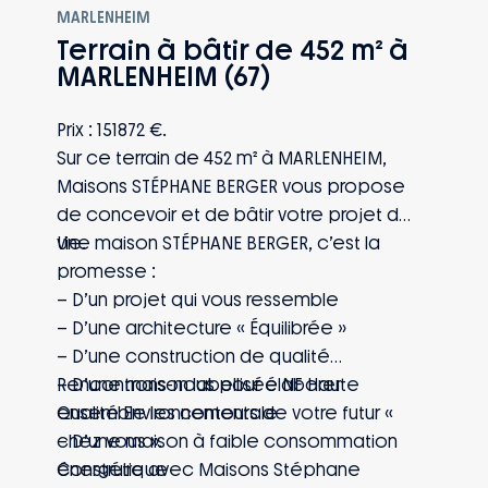
MARLENHEIM
Terrain à bâtir de 452 m² à
MARLENHEIM (67)
Prix : 151872 €.
Sur ce terrain de 452 m² à MARLENHEIM,
Maisons STÉPHANE BERGER vous propose
de concevoir et de bâtir votre projet de
vie.
Une maison STÉPHANE BERGER, c’est la
promesse :
– D’un projet qui vous ressemble
– D’une architecture « Équilibrée »
– D’une construction de qualité
– D’une maison labellisée NF Haute
Rencontrons-nous pour élaborer
Qualité Environnementale
ensemble les contours de votre futur «
– D’une maison à faible consommation
chez vous ».
énergétique
Construire avec Maisons Stéphane