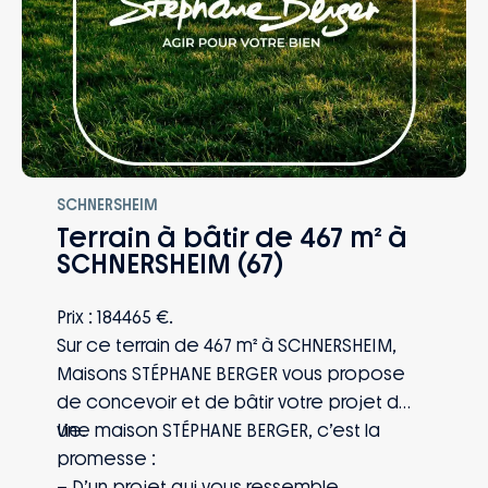
SCHNERSHEIM
Terrain à bâtir de 467 m² à
SCHNERSHEIM (67)
Prix : 184465 €.
Sur ce terrain de 467 m² à SCHNERSHEIM,
Maisons STÉPHANE BERGER vous propose
de concevoir et de bâtir votre projet de
vie.
Une maison STÉPHANE BERGER, c’est la
promesse :
– D’un projet qui vous ressemble