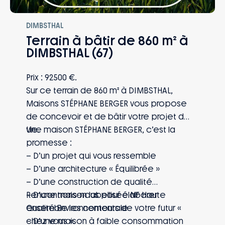
DIMBSTHAL
Terrain à bâtir de 860 m² à
DIMBSTHAL (67)
Prix : 92500 €.
Sur ce terrain de 860 m² à DIMBSTHAL,
Maisons STÉPHANE BERGER vous propose
de concevoir et de bâtir votre projet de
vie.
Une maison STÉPHANE BERGER, c’est la
promesse :
– D’un projet qui vous ressemble
– D’une architecture « Équilibrée »
– D’une construction de qualité
– D’une maison labellisée NF Haute
Rencontrons-nous pour élaborer
Qualité Environnementale
ensemble les contours de votre futur «
– D’une maison à faible consommation
chez vous ».