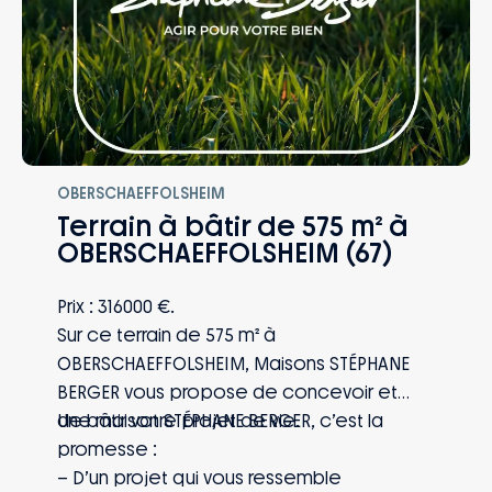
OBERSCHAEFFOLSHEIM
Terrain à bâtir de 575 m² à
OBERSCHAEFFOLSHEIM (67)
Prix : 316000 €.
Sur ce terrain de 575 m² à
OBERSCHAEFFOLSHEIM, Maisons STÉPHANE
BERGER vous propose de concevoir et
de bâtir votre projet de vie.
Une maison STÉPHANE BERGER, c’est la
promesse :
– D’un projet qui vous ressemble