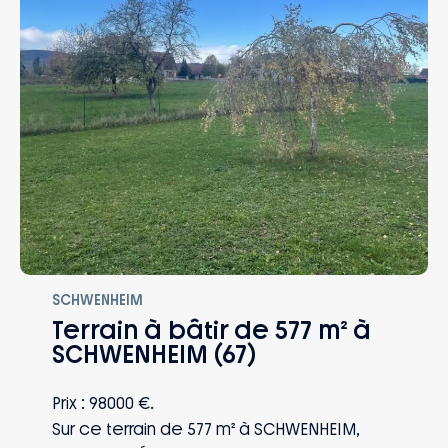
couvre de la signature jusqu’à 10 ans
après la réception : naissance, mutation,
perte d’emploi, invalidité… Vous et votre
famille êtes protégés, quoi qu’il arrive.
SCHWENHEIM
Terrain à bâtir de 577 m² à
SCHWENHEIM (67)
Prix : 98000 €.
Sur ce terrain de 577 m² à SCHWENHEIM,