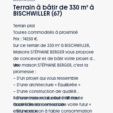
exclusives #EnTouteQuiétude vous
Terrain à bâtir de 330 m² à
couvre de la signature jusqu’à 10 ans
BISCHWILLER (67)
après la réception : naissance, mutation,
perte d’emploi, invalidité… Vous et votre
Terrain plat
famille êtes protégés, quoi qu’il arrive.
Toutes commodités à proximité
Prix : 74250 €.
Sur ce terrain de 330 m² à BISCHWILLER,
Maisons STÉPHANE BERGER vous propose
de concevoir et de bâtir votre projet de
vie.
Une maison STÉPHANE BERGER, c’est la
promesse :
– D’un projet qui vous ressemble
– D’une architecture « Équilibrée »
– D’une construction de qualité
– D’une maison labellisée NF Haute
Rencontrons-nous pour élaborer
Qualité Environnementale
ensemble les contours de votre futur «
– D’une maison à faible consommation
chez vous ».