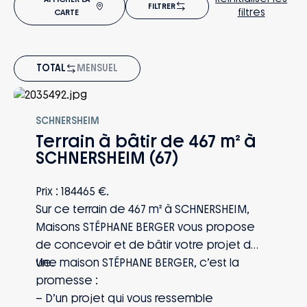
FILTRER
filtres
CARTE
TOTAL
MENSUEL
À PARTIR DE
184 465€
SCHNERSHEIM
Terrain à bâtir de 467 m² à
SCHNERSHEIM (67)
Prix : 184465 €.
Sur ce terrain de 467 m² à SCHNERSHEIM,
Maisons STÉPHANE BERGER vous propose
de concevoir et de bâtir votre projet de
vie.
Une maison STÉPHANE BERGER, c’est la
promesse :
– D’un projet qui vous ressemble