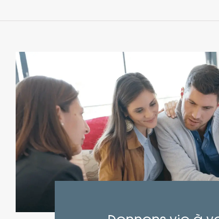
– D’une salle de bains familiale
Personnalisation à votre image :
Chaque détail de ce projet peut être
ajusté pour répondre à vos goûts et à vos
besoins :
Agrandissements, ajouts de
fonctionnalités spécifiques, choix de
matériaux et finitions