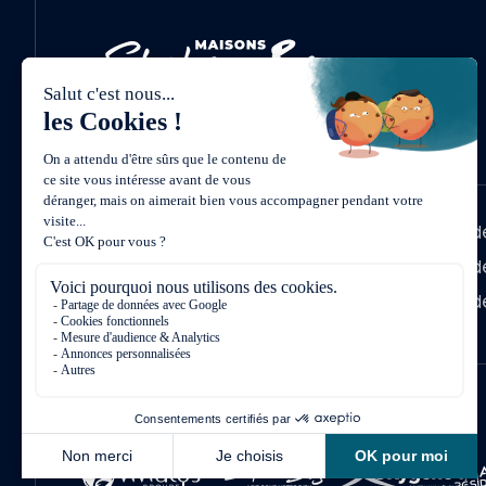
Découvrez nos
Agence d
différentes agences
Agence d
Agence de
6 agences, au plus proche de vous !
Une marque du groupe Vivialys