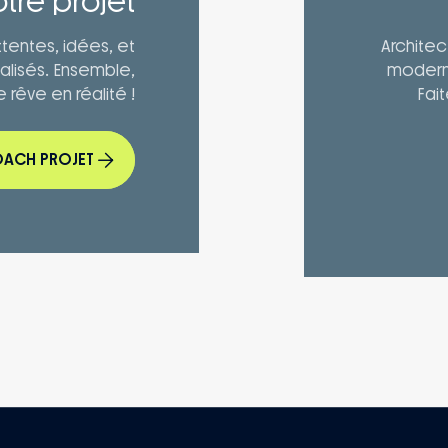
tre projet
tentes, idées, et
Architec
alisés. Ensemble,
moderne
 rêve en réalité !
Fai
OACH PROJET