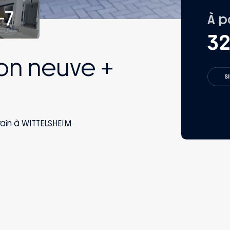
À p
32
on neuve +
S
rain à WITTELSHEIM