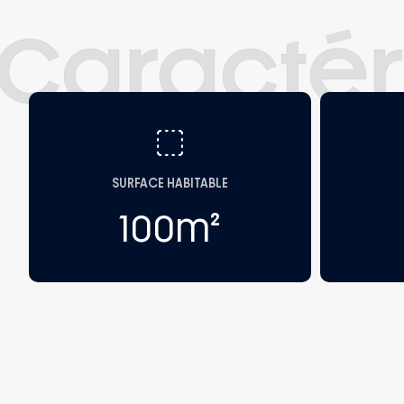
Caractér
SURFACE HABITABLE
100
m²