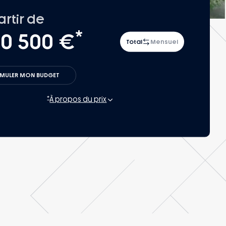
Découvrez les retours
d’expériences de nos
artir de
clients.
*
0 500 €
Total
Mensuel
IMULER MON BUDGET
*
À propos du prix