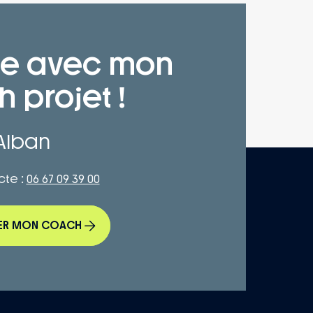
ge avec mon
 projet !
Alban
cte :
06 67 09 39 00
ER MON COACH