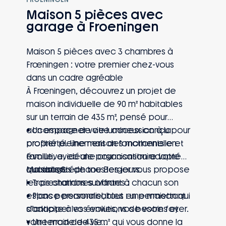
et environnement résidentiel.
Maison 5 pièces avec
• Une maison pensée pour un premier
garage à Froeningen
projet immobilier durable, avec des
espaces fonctionnels et faciles à vivre
Maison 5 pièces avec 3 chambres à
au quotidien.
Frœningen : votre premier chez-vous
dans un cadre agréable
À Frœningen, découvrez un projet de
maison individuelle de 90 m² habitables
sur un terrain de 435 m², pensé pour
accompagner votre accession à la
• Un espace de vie lumineux conçu pour
propriété. Une maison fonctionnelle et
profiter pleinement des moments en
évolutive, idéale pour construire votre
famille, avec une organisation adaptée
quotidien.
aux usages de tous les jours.
Maisons Stéphane Berger vous propose
• Trois chambres offrant à chacun son
les prestations suivantes :
espace personnel, tout en permettant
• Plans personnalisables : une maison qui
d’anticiper les évolutions de votre foyer.
s’adapte à vos envies, vos besoins et
• Un terrain de 435 m² qui vous donne la
votre mode de vie