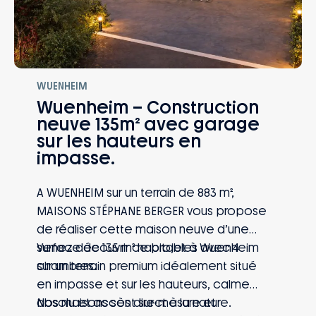
WUENHEIM
Wuenheim – Construction
neuve 135m² avec garage
sur les hauteurs en
impasse.
A WUENHEIM sur un terrain de 883 m²,
MAISONS STÉPHANE BERGER vous propose
de réaliser cette maison neuve d’une
surface de 135 m² habitables avec 4
Venez découvrir ce projet à Wuenheim
chambres.
sur un terrain premium idéalement situé
en impasse et sur les hauteurs, calme
absolu et accès direct à la nature.
Nos maisons sont sur-mesure et