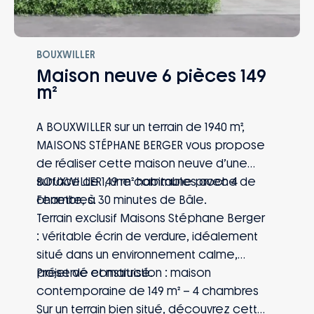
BOUXWILLER
Maison neuve 6 pièces 149
m²
A BOUXWILLER sur un terrain de 1940 m²,
MAISONS STÉPHANE BERGER vous propose
de réaliser cette maison neuve d’une
surface de 149 m² habitables avec 4
BOUXWILLER , une commune proche de
chambres.
Ferrette, à 30 minutes de Bâle.
Terrain exclusif Maisons Stéphane Berger
: véritable écrin de verdure, idéalement
situé dans un environnement calme,
préservé et maitrisé.
Projet de construction : maison
contemporaine de 149 m² – 4 chambres
Sur un terrain bien situé, découvrez cette