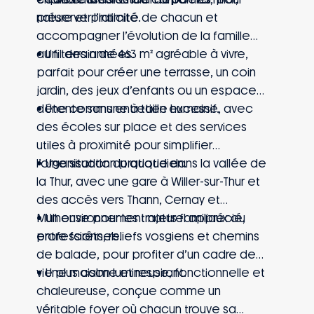
nature et praticité.
préserver l’intimité de chacun et
accompagner l’évolution de la famille
au fil des années.
• Un terrain de 463 m² agréable à vivre,
parfait pour créer une terrasse, un coin
jardin, des jeux d’enfants ou un espace
détente sans entretien excessif.
• Une commune à taille humaine, avec
des écoles sur place et des services
utiles à proximité pour simplifier
l’organisation du quotidien.
• Une situation pratique dans la vallée de
la Thur, avec une gare à Willer-sur-Thur et
des accès vers Thann, Cernay et
Mulhouse pour les trajets familiaux ou
• Un environnement naturel apprécié,
professionnels.
entre forêts, reliefs vosgiens et chemins
de balade, pour profiter d’un cadre de
vie plus calme et respirant.
• Une maison lumineuse, fonctionnelle et
chaleureuse, conçue comme un
véritable foyer où chacun trouve sa