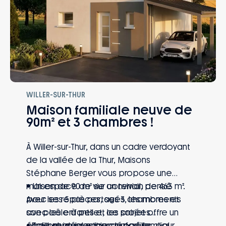
WILLER-SUR-THUR
Maison familiale neuve de
90m² et 3 chambres !
À Willer-sur-Thur, dans un cadre verdoyant
de la vallée de la Thur, Maisons
Stéphane Berger vous propose une
maison de 90 m² sur un terrain de 463 m².
• Un espace de vie convivial, pensé
Avec ses 5 pièces, ses 3 chambres et
pour les repas partagés, les moments
son poêle à pellet, ce projet offre un
avec les enfants et les soirées
équilibre idéal entre confort familial,
chaleureuses autour du poêle.
• Trois chambres bien réparties, pour