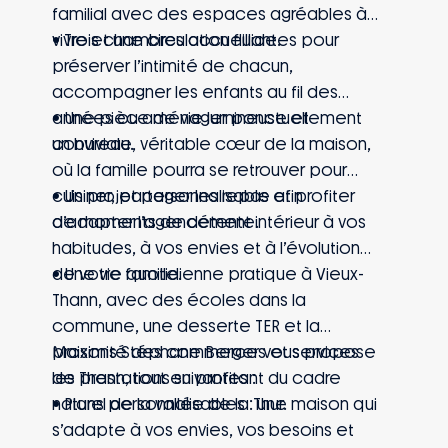
familial avec des espaces agréables à
vivre et une circulation fluide.
• Trois chambres accueillantes pour
préserver l’intimité de chacun,
accompagner les enfants au fil des
années ou aménager ponctuellement
• Une pièce de vie lumineuse et
un bureau.
conviviale, véritable cœur de la maison,
où la famille pourra se retrouver pour
cuisiner, partager les repas et profiter
• Un projet personnalisable afin
de moments de détente.
d’adapter l’agencement intérieur à vos
habitudes, à vos envies et à l’évolution
de votre famille.
• Une vie quotidienne pratique à Vieux-
Thann, avec des écoles dans la
commune, une desserte TER et la
proximité des commerces et services
Maisons Stéphane Berger vous propose
de Thann, tout en profitant du cadre
les prestations suivantes :
naturel de la vallée de la Thur.
• Plans personnalisables : une maison qui
s’adapte à vos envies, vos besoins et