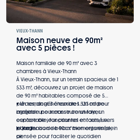
VIEUX-THANN
Maison neuve de 90m²
avec 5 pièces !
Maison familiale de 90 m² avec 3
chambres à Vieux-Thann
À Vieux-Thann, sur un terrain spacieux de 1
533 m², découvrez un projet de maison
de 90 m² habitables composé de 5
pièces, dont 3 chambres. Un cadre
• Un terrain généreux de 1 533 m² pour
agréable pour construire un foyer
imaginer une terrasse conviviale, un
confortable, fonctionnel et tourné vers
espace de jeux pour les enfants, un
le jardin.
potager ou de beaux moments en plein
• Une maison de 90 m² bien organisée,
air.
pensée pour faciliter le quotidien