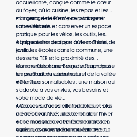
accueillante, conçue comme le cœur
du foyer, où la cuisine, les repas et les
moments de détente se partagent
• Un garage de 20 m² pour stationner
naturellement.
votre véhicule et conserver un espace
pratique pour les vélos, les outils, les
équipements de sport ou le matériel de
• Un quotidien pratique à Vieux-Thann,
jardin.
avec les écoles dans la commune, une
desserte TER et la proximité des
commerces et services de Thann, tout
Maisons Stéphane Berger vous propose
en profitant du cadre naturel de la vallée
les prestations suivantes :
de la Thur.
• Plans personnalisables : une maison qui
s’adapte à vos envies, vos besoins et
votre mode de vie
• Capteurs d’ensoleillement inclus : plus
Avec ses surfaces confortables et ses
de fraîcheur l’été, plus de chaleur l’hiver
pièces évolutives, cette maison
• Une maison aux dernières normes en
accompagnera votre famille dans la
vigueur, conforme à la nouvelle RE 2020
durée. Les plans personnalisables
Construire avec Maisons Stéphane