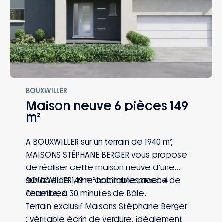
BOUXWILLER
Maison neuve 6 pièces 149
m²
A BOUXWILLER sur un terrain de 1940 m²,
MAISONS STÉPHANE BERGER vous propose
de réaliser cette maison neuve d’une
surface de 149 m² habitables avec 4
BOUXWILLER , une commune proche de
chambres.
Ferrette, à 30 minutes de Bâle.
Terrain exclusif Maisons Stéphane Berger
: véritable écrin de verdure, idéalement