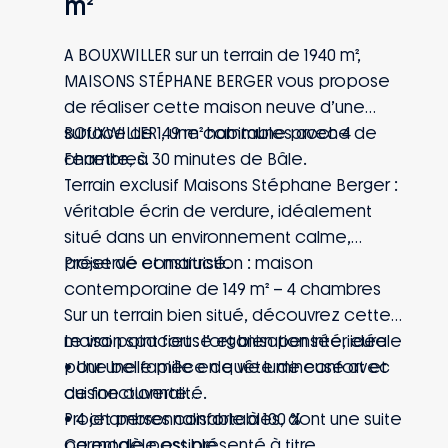
m²
A BOUXWILLER sur un terrain de 1940 m²,
MAISONS STÉPHANE BERGER vous propose
de réaliser cette maison neuve d’une
surface de 149 m² habitables avec 4
BOUXWILLER , une commune proche de
chambres.
Ferrette, à 30 minutes de Bâle.
Terrain exclusif Maisons Stéphane Berger :
véritable écrin de verdure, idéalement
situé dans un environnement calme,
préservé et maitrisé.
Projet de construction : maison
contemporaine de 149 m² – 4 chambres
Sur un terrain bien situé, découvrez cette
maison spacieuse et bien pensée, idéale
Le vrai point fort : l’organisation intérieure
pour une famille en quête de confort et
• Une belle pièce de vie lumineuse avec
de fonctionnalité.
cuisine ouverte
• 4 chambres confortables, dont une suite
Projet personnalisable à 100 %
parentale possible
Ce modèle est présenté à titre