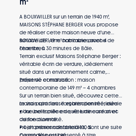
m²
A BOUXWILLER sur un terrain de 1940 m²,
MAISONS STÉPHANE BERGER vous propose
de réaliser cette maison neuve d’une
surface de 149 m² habitables avec 4
BOUXWILLER , une commune proche de
chambres.
Ferrette, à 30 minutes de Bâle.
Terrain exclusif Maisons Stéphane Berger :
véritable écrin de verdure, idéalement
situé dans un environnement calme,
préservé et maitrisé.
Projet de construction : maison
contemporaine de 149 m² – 4 chambres
Sur un terrain bien situé, découvrez cette
maison spacieuse et bien pensée, idéale
Le vrai point fort : l’organisation intérieure
pour une famille en quête de confort et
• Une belle pièce de vie lumineuse avec
de fonctionnalité.
cuisine ouverte
• 4 chambres confortables, dont une suite
Projet personnalisable à 100 %
parentale possible
Ce modèle est présenté à titre