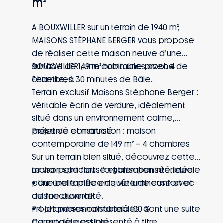
m²
A BOUXWILLER sur un terrain de 1940 m²,
MAISONS STÉPHANE BERGER vous propose
de réaliser cette maison neuve d’une
surface de 149 m² habitables avec 4
BOUXWILLER , une commune proche de
chambres.
Ferrette, à 30 minutes de Bâle.
Terrain exclusif Maisons Stéphane Berger :
véritable écrin de verdure, idéalement
situé dans un environnement calme,
préservé et maitrisé.
Projet de construction : maison
contemporaine de 149 m² – 4 chambres
Sur un terrain bien situé, découvrez cette
maison spacieuse et bien pensée, idéale
Le vrai point fort : l’organisation intérieure
pour une famille en quête de confort et
• Une belle pièce de vie lumineuse avec
de fonctionnalité.
cuisine ouverte
• 4 chambres confortables, dont une suite
Projet personnalisable à 100 %
parentale possible
Ce modèle est présenté à titre