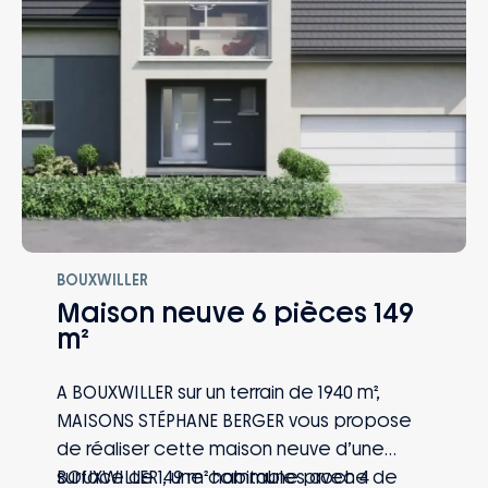
BOUXWILLER
Maison neuve 6 pièces 149
m²
A BOUXWILLER sur un terrain de 1940 m²,
MAISONS STÉPHANE BERGER vous propose
de réaliser cette maison neuve d’une
surface de 149 m² habitables avec 4
BOUXWILLER , une commune proche de