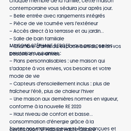
chaque membre de la famille, cette maison
contemporaine vous séduira jour après jour.
– Belle entrée avec rangements intégrés
– Pièce de vie tournée vers l’extérieur
– Accès direct à la terrasse et au jardin
– Salle de bain familiale
MAISONS STÉPHANE BERGER vous propose les
– Chambre d’amis ou espace bureau, selon vos
prestations suivantes :
besoins et vos envies
– Plans personnalisables : une maison qui
s’adapte à vos envies, vos besoins et votre
mode de vie
– Capteurs d’ensoleillement inclus : plus de
fraîcheur l’été, plus de chaleur l’hiver
– Une maison aux dernières normes en vigueur,
conforme à la nouvelle RE 2020
– Haut niveau de confort et basse
consommation d’énergie grâce à la
Toutes nos maisons peuvent être conçues et
certification NF Habitat Haute Qualité