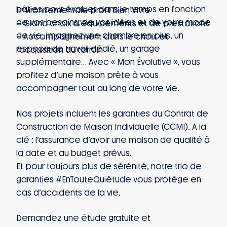
bâties pour évoluer dans le temps en fonction
Environnementale profil Bien Vivre
de vos besoins, de vos idées et de votre mode
– Grand choix d’équipements et de prestations
de vie. Imaginez une chambre en plus, un
– Accompagnement dans le choix et
espace de travail dédié, un garage
l’acquisition du terrain
supplémentaire… Avec « Mon Évolutive », vous
profitez d’une maison prête à vous
accompagner tout au long de votre vie.
Nos projets incluent les garanties du Contrat de
Construction de Maison Individuelle (CCMI). A la
clé : l’assurance d’avoir une maison de qualité à
la date et au budget prévus.
Et pour toujours plus de sérénité, notre trio de
garanties #EnTouteQuiétude vous protège en
cas d’accidents de la vie.
Demandez une étude gratuite et