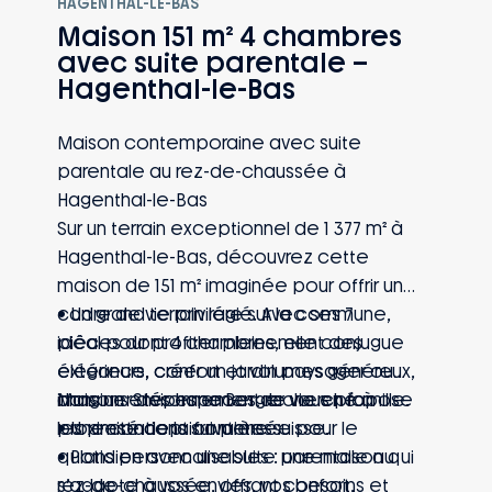
HAGENTHAL-LE-BAS
Maison 151 m² 4 chambres
avec suite parentale –
Hagenthal-le-Bas
Maison contemporaine avec suite
parentale au rez-de-chaussée à
Hagenthal-le-Bas
Sur un terrain exceptionnel de 1 377 m² à
Hagenthal-le-Bas, découvrez cette
maison de 151 m² imaginée pour offrir un
cadre de vie privilégié. Avec ses 7
• Un grand terrain rare sur la commune,
pièces dont 4 chambres, elle conjugue
idéal pour profiter pleinement des
élégance, confort et volumes généreux,
extérieurs, créer un jardin paysager ou
dans un environnement recherché à
imaginer des espaces de vie en famille.
Maisons Stéphane Berger vous propose
proximité de la frontière suisse.
• Une conception pensée pour le
les prestations suivantes :
quotidien avec une suite parentale au
• Plans personnalisables : une maison qui
rez-de-chaussée, offrant confort,
s’adapte à vos envies, vos besoins et