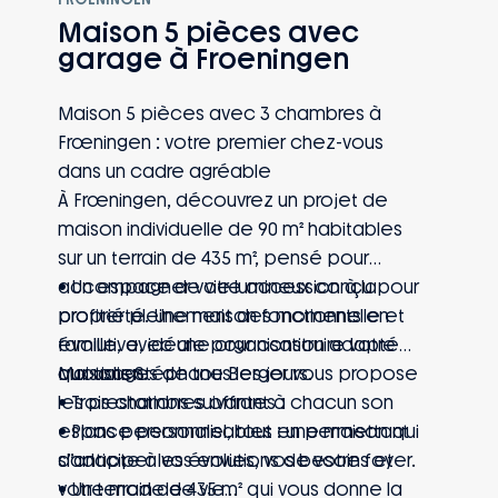
et environnement résidentiel.
Maison 5 pièces avec
• Une maison pensée pour un premier
garage à Froeningen
projet immobilier durable, avec des
espaces fonctionnels et faciles à vivre
Maison 5 pièces avec 3 chambres à
au quotidien.
Frœningen : votre premier chez-vous
dans un cadre agréable
À Frœningen, découvrez un projet de
maison individuelle de 90 m² habitables
sur un terrain de 435 m², pensé pour
accompagner votre accession à la
• Un espace de vie lumineux conçu pour
propriété. Une maison fonctionnelle et
profiter pleinement des moments en
évolutive, idéale pour construire votre
famille, avec une organisation adaptée
quotidien.
aux usages de tous les jours.
Maisons Stéphane Berger vous propose
• Trois chambres offrant à chacun son
les prestations suivantes :
espace personnel, tout en permettant
• Plans personnalisables : une maison qui
d’anticiper les évolutions de votre foyer.
s’adapte à vos envies, vos besoins et
• Un terrain de 435 m² qui vous donne la
votre mode de vie