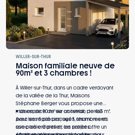
WILLER-SUR-THUR
Maison familiale neuve de
90m² et 3 chambres !
À Willer-sur-Thur, dans un cadre verdoyant
de la vallée de la Thur, Maisons
Stéphane Berger vous propose une
maison de 90 m² sur un terrain de 463 m².
• Un espace de vie convivial, pensé
Avec ses 5 pièces, ses 3 chambres et
pour les repas partagés, les moments
son poêle à pellet, ce projet offre un
avec les enfants et les soirées
équilibre idéal entre confort familial,
chaleureuses autour du poêle.
• Trois chambres bien réparties, pour