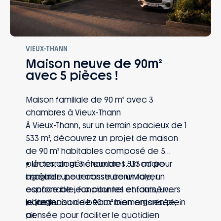
VIEUX-THANN
Maison neuve de 90m²
avec 5 pièces !
Maison familiale de 90 m² avec 3
chambres à Vieux-Thann
À Vieux-Thann, sur un terrain spacieux de 1
533 m², découvrez un projet de maison
de 90 m² habitables composé de 5
pièces, dont 3 chambres. Un cadre
• Un terrain généreux de 1 533 m² pour
agréable pour construire un foyer
imaginer une terrasse conviviale, un
confortable, fonctionnel et tourné vers
espace de jeux pour les enfants, un
le jardin.
potager ou de beaux moments en plein
• Une maison de 90 m² bien organisée,
air.
pensée pour faciliter le quotidien