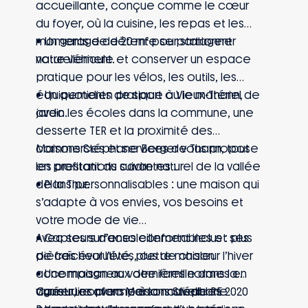
accueillante, conçue comme le cœur
du foyer, où la cuisine, les repas et les
moments de détente se partagent
• Un garage de 20 m² pour stationner
naturellement.
votre véhicule et conserver un espace
pratique pour les vélos, les outils, les
équipements de sport ou le matériel de
• Un quotidien pratique à Vieux-Thann,
jardin.
avec les écoles dans la commune, une
desserte TER et la proximité des
commerces et services de Thann, tout
Maisons Stéphane Berger vous propose
en profitant du cadre naturel de la vallée
les prestations suivantes :
de la Thur.
• Plans personnalisables : une maison qui
s’adapte à vos envies, vos besoins et
votre mode de vie
• Capteurs d’ensoleillement inclus : plus
Avec ses surfaces confortables et ses
de fraîcheur l’été, plus de chaleur l’hiver
pièces évolutives, cette maison
• Une maison aux dernières normes en
accompagnera votre famille dans la
vigueur, conforme à la nouvelle RE 2020
durée. Les plans personnalisables
Construire avec Maisons Stéphane