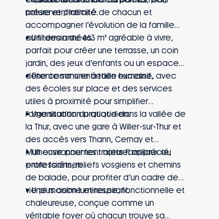
nature et praticité.
préserver l’intimité de chacun et
accompagner l’évolution de la famille
au fil des années.
• Un terrain de 463 m² agréable à vivre,
parfait pour créer une terrasse, un coin
jardin, des jeux d’enfants ou un espace
détente sans entretien excessif.
• Une commune à taille humaine, avec
des écoles sur place et des services
utiles à proximité pour simplifier
l’organisation du quotidien.
• Une situation pratique dans la vallée de
la Thur, avec une gare à Willer-sur-Thur et
des accès vers Thann, Cernay et
Mulhouse pour les trajets familiaux ou
• Un environnement naturel apprécié,
professionnels.
entre forêts, reliefs vosgiens et chemins
de balade, pour profiter d’un cadre de
vie plus calme et respirant.
• Une maison lumineuse, fonctionnelle et
chaleureuse, conçue comme un
véritable foyer où chacun trouve sa