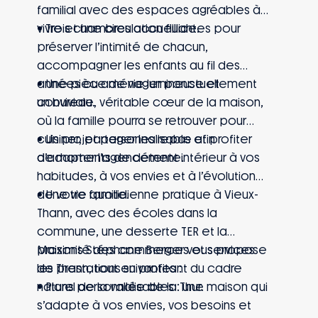
familial avec des espaces agréables à
vivre et une circulation fluide.
• Trois chambres accueillantes pour
préserver l’intimité de chacun,
accompagner les enfants au fil des
années ou aménager ponctuellement
• Une pièce de vie lumineuse et
un bureau.
conviviale, véritable cœur de la maison,
où la famille pourra se retrouver pour
cuisiner, partager les repas et profiter
• Un projet personnalisable afin
de moments de détente.
d’adapter l’agencement intérieur à vos
habitudes, à vos envies et à l’évolution
de votre famille.
• Une vie quotidienne pratique à Vieux-
Thann, avec des écoles dans la
commune, une desserte TER et la
proximité des commerces et services
Maisons Stéphane Berger vous propose
de Thann, tout en profitant du cadre
les prestations suivantes :
naturel de la vallée de la Thur.
• Plans personnalisables : une maison qui
s’adapte à vos envies, vos besoins et