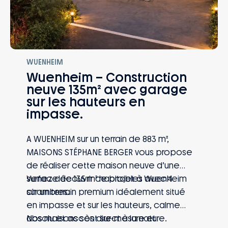
WUENHEIM
Wuenheim – Construction
neuve 135m² avec garage
sur les hauteurs en
impasse.
A WUENHEIM sur un terrain de 883 m²,
MAISONS STÉPHANE BERGER vous propose
de réaliser cette maison neuve d’une
surface de 135 m² habitables avec 4
Venez découvrir ce projet à Wuenheim
chambres.
sur un terrain premium idéalement situé
en impasse et sur les hauteurs, calme
absolu et accès direct à la nature.
Nos maisons sont sur-mesure et