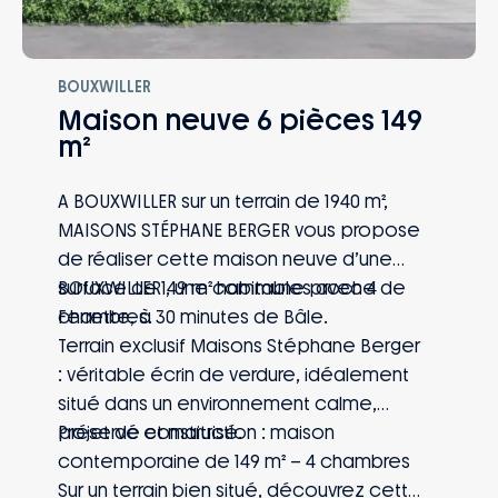
BOUXWILLER
Maison neuve 6 pièces 149
m²
A BOUXWILLER sur un terrain de 1940 m²,
MAISONS STÉPHANE BERGER vous propose
de réaliser cette maison neuve d’une
surface de 149 m² habitables avec 4
BOUXWILLER , une commune proche de
chambres.
Ferrette, à 30 minutes de Bâle.
Terrain exclusif Maisons Stéphane Berger
: véritable écrin de verdure, idéalement
situé dans un environnement calme,
préservé et maitrisé.
Projet de construction : maison
contemporaine de 149 m² – 4 chambres
Sur un terrain bien situé, découvrez cette