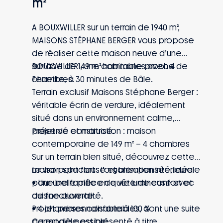
m²
A BOUXWILLER sur un terrain de 1940 m²,
MAISONS STÉPHANE BERGER vous propose
de réaliser cette maison neuve d’une
surface de 149 m² habitables avec 4
BOUXWILLER , une commune proche de
chambres.
Ferrette, à 30 minutes de Bâle.
Terrain exclusif Maisons Stéphane Berger :
véritable écrin de verdure, idéalement
situé dans un environnement calme,
préservé et maitrisé.
Projet de construction : maison
contemporaine de 149 m² – 4 chambres
Sur un terrain bien situé, découvrez cette
maison spacieuse et bien pensée, idéale
Le vrai point fort : l’organisation intérieure
pour une famille en quête de confort et
• Une belle pièce de vie lumineuse avec
de fonctionnalité.
cuisine ouverte
• 4 chambres confortables, dont une suite
Projet personnalisable à 100 %
parentale possible
Ce modèle est présenté à titre