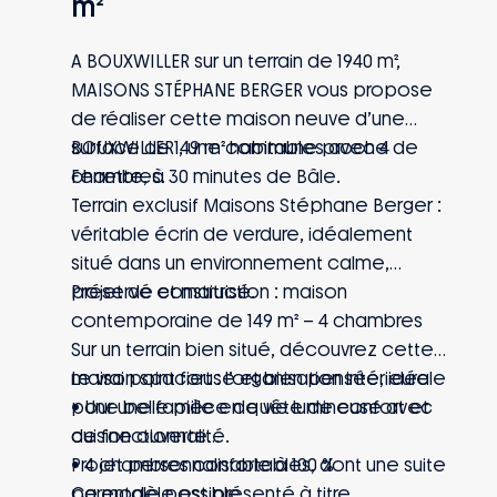
m²
A BOUXWILLER sur un terrain de 1940 m²,
MAISONS STÉPHANE BERGER vous propose
de réaliser cette maison neuve d’une
surface de 149 m² habitables avec 4
BOUXWILLER , une commune proche de
chambres.
Ferrette, à 30 minutes de Bâle.
Terrain exclusif Maisons Stéphane Berger :
véritable écrin de verdure, idéalement
situé dans un environnement calme,
préservé et maitrisé.
Projet de construction : maison
contemporaine de 149 m² – 4 chambres
Sur un terrain bien situé, découvrez cette
maison spacieuse et bien pensée, idéale
Le vrai point fort : l’organisation intérieure
pour une famille en quête de confort et
• Une belle pièce de vie lumineuse avec
de fonctionnalité.
cuisine ouverte
• 4 chambres confortables, dont une suite
Projet personnalisable à 100 %
parentale possible
Ce modèle est présenté à titre