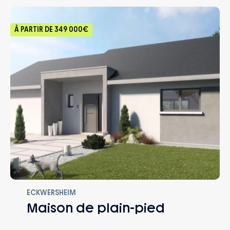
prestations
– Accompagnement dans le choix et
À PARTIR DE
349 000€
l’acquisition du terrain
ECKWERSHEIM
Maison de plain-pied