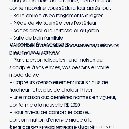
chaque membre de la famille, cette maison
contemporaine vous séduira jour après jour.
– Belle entrée avec rangements intégrés
– Pièce de vie tournée vers l’extérieur
– Accès direct à la terrasse et au jardin
– Salle de bain familiale
MAISONS STÉPHANE BERGER vous propose les
– Chambre d’amis ou espace bureau, selon vos
prestations suivantes :
besoins et vos envies
– Plans personnalisables : une maison qui
s’adapte à vos envies, vos besoins et votre
mode de vie
– Capteurs d’ensoleillement inclus : plus de
fraîcheur l’été, plus de chaleur l’hiver
– Une maison aux dernières normes en vigueur,
conforme à la nouvelle RE 2020
– Haut niveau de confort et basse
consommation d’énergie grâce à la
Toutes nos maisons peuvent être conçues et
certification NF Habitat Haute Qualité