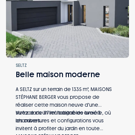
SELTZ
Belle maison moderne
A SELTZ sur un terrain de 1335 m², MAISONS
STÉPHANE BERGER vous propose de
réaliser cette maison neuve d’une
surface de 117 m² habitables avec 3
Vivez dans un lieu baigné de lumière, où
chambres.
les ouvertures et configurations vous
invitent à profiter du jardin en toute