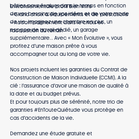
bâties pour évoluer dans le temps en fonction
Environnementale profil Bien Vivre
de vos besoins, de vos idées et de votre mode
– Grand choix d’équipements et de prestations
de vie. Imaginez une chambre en plus, un
– Accompagnement dans le choix et
espace de travail dédié, un garage
l’acquisition du terrain
supplémentaire… Avec « Mon Évolutive », vous
profitez d’une maison prête à vous
accompagner tout au long de votre vie.
Nos projets incluent les garanties du Contrat de
Construction de Maison Individuelle (CCMI). A la
clé : l’assurance d’avoir une maison de qualité à
la date et au budget prévus.
Et pour toujours plus de sérénité, notre trio de
garanties #EnTouteQuiétude vous protège en
cas d’accidents de la vie.
Demandez une étude gratuite et