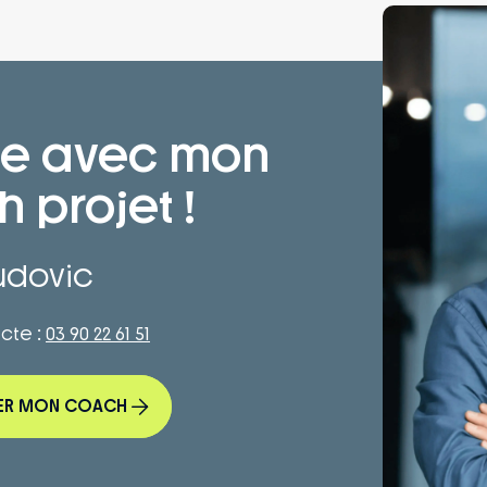
ge avec mon
 projet !
udovic
ecte :
03 90 22 61 51
ER MON COACH