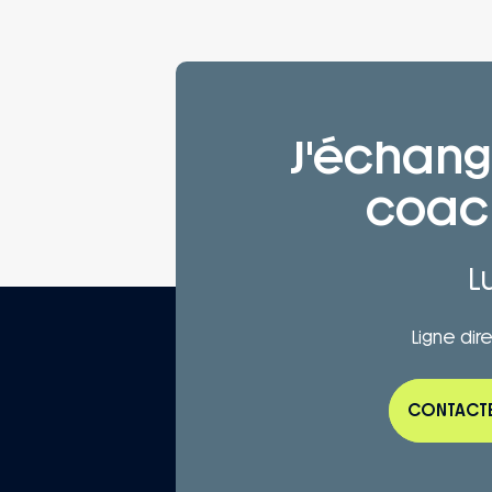
J'échan
coach
L
Ligne dir
CONTACT