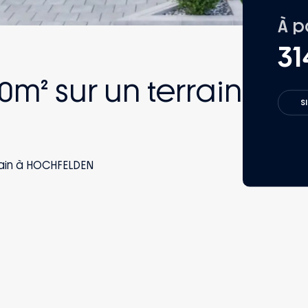
À p
31
m² sur un terrain
S
rain à HOCHFELDEN