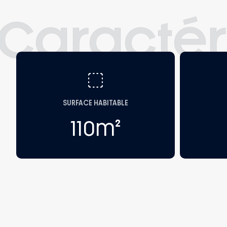
Caractér
SURFACE HABITABLE
110
m²