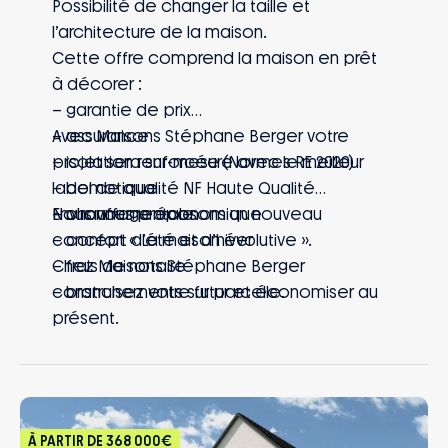
Possibilité de changer la taille et
l’architecture de la maison.
Cette offre comprend la maison en prêt
à décorer :
– garantie de prix
– assurance
Avec Maisons Stéphane Berger votre
– isolation renforcée (Normes RE 2020)
projet sera sur-mesure avec le meilleur
– domotique
label de qualité NF Haute Qualité
– chauffage économique
Environnementale.
Nous vous proposons un nouveau
– confort d’été et d’hiver
concept « La maison évolutive ».
– frais de notaire
Chez Maisons Stéphane Berger
– branchements sur parcelle.
construisez votre futur et économiser au
présent.
À PARTIR DE
368 000€