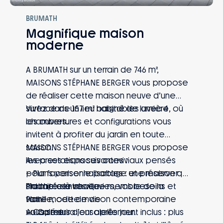
BRUMATH
Magnifique maison
moderne
A BRUMATH sur un terrain de 746 m²,
MAISONS STÉPHANE BERGER vous propose
de réaliser cette maison neuve d’une
surface de 157 m² habitables avec 4
Vivez dans un lieu baigné de lumière, où
chambres.
les ouvertures et configurations vous
invitent à profiter du jardin en toute
saison.
MAISONS STÉPHANE BERGER vous propose
Avec ses espaces conviviaux pensés
les prestations suivantes :
pour favoriser le partage et préserver
– Plans personnalisables : une maison qui
l’intimité de chaque membre de la
s’adapte à vos envies, vos besoins et
Proche centre ville.
famille, cette maison contemporaine
votre mode de vie
Plat.
vous séduira jour après jour.
– Capteurs d’ensoleillement inclus : plus
Au Calme.