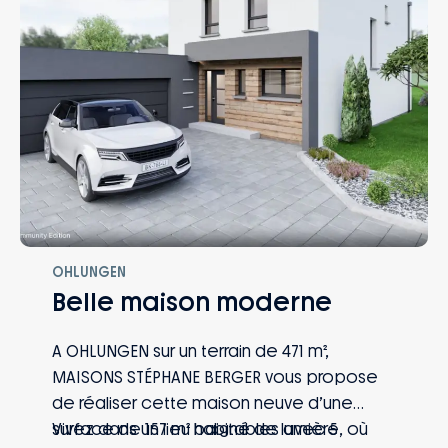
après la réception : naissance, mutation,
perte d’emploi, invalidité… Vous et votre
famille êtes protégés, quoi qu’il arrive.
OHLUNGEN
Belle maison moderne
A OHLUNGEN sur un terrain de 471 m²,
MAISONS STÉPHANE BERGER vous propose
de réaliser cette maison neuve d’une
surface de 157 m² habitables avec 5
Vivez dans un lieu baigné de lumière, où