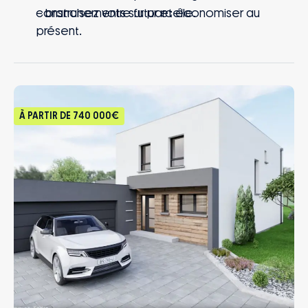
– branchements sur parcelle.
construisez votre futur et économiser au
présent.
À PARTIR DE
740 000€