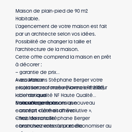
Maison de plain-pied de 90 m2
Habitable.
L’agencement de votre maison est fait
par un architecte selon vos idées.
Possibilité de changer la taille et
l’architecture de la maison.
Cette offre comprend la maison en prêt
à décorer :
– garantie de prix
– assurance
Avec Maisons Stéphane Berger votre
– isolation renforcée (Normes RE 2020)
projet sera sur-mesure avec le meilleur
– domotique
label de qualité NF Haute Qualité
– chauffage économique
Environnementale.
Nous vous proposons un nouveau
– confort d’été et d’hiver
concept « La maison évolutive ».
– frais de notaire
Chez Maisons Stéphane Berger
– branchements sur parcelle.
construisez votre futur et économiser au