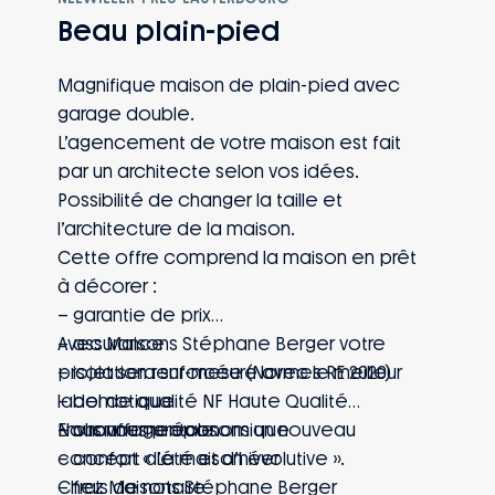
Beau plain-pied
Magnifique maison de plain-pied avec
garage double.
L’agencement de votre maison est fait
par un architecte selon vos idées.
Possibilité de changer la taille et
l’architecture de la maison.
Cette offre comprend la maison en prêt
à décorer :
– garantie de prix
– assurance
Avec Maisons Stéphane Berger votre
– isolation renforcée (Normes RE 2020)
projet sera sur-mesure avec le meilleur
– domotique
label de qualité NF Haute Qualité
– chauffage économique
Environnementale.
Nous vous proposons un nouveau
– confort d’été et d’hiver
concept « La maison évolutive ».
– frais de notaire
Chez Maisons Stéphane Berger