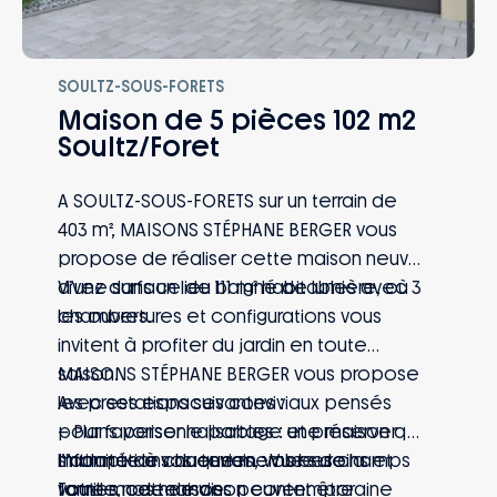
SOULTZ-SOUS-FORETS
Maison de 5 pièces 102 m2
Soultz/Foret
A SOULTZ-SOUS-FORETS sur un terrain de
403 m², MAISONS STÉPHANE BERGER vous
propose de réaliser cette maison neuve
d’une surface de 111 m² habitables avec 3
Vivez dans un lieu baigné de lumière, où
chambres.
les ouvertures et configurations vous
invitent à profiter du jardin en toute
saison.
MAISONS STÉPHANE BERGER vous propose
Avec ses espaces conviviaux pensés
les prestations suivantes :
pour favoriser le partage et préserver
– Plans personnalisables : une maison qui
l’intimité de chaque membre de la
s’adapte à vos envies, vos besoins et
Informations du terrain : Vue sur champs
famille, cette maison contemporaine
votre mode de vie
Toutes nos maisons peuvent être