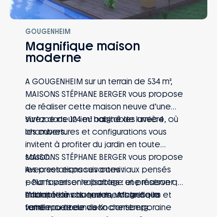
GOUGENHEIM
Magnifique maison
moderne
A GOUGENHEIM sur un terrain de 534 m²,
MAISONS STÉPHANE BERGER vous propose
de réaliser cette maison neuve d’une
surface de 124 m² habitables avec 4
Vivez dans un lieu baigné de lumière, où
chambres.
les ouvertures et configurations vous
invitent à profiter du jardin en toute
saison.
MAISONS STÉPHANE BERGER vous propose
Avec ses espaces conviviaux pensés
les prestations suivantes :
pour favoriser le partage et préserver
– Plans personnalisables : une maison qui
l’intimité de chaque membre de la
s’adapte à vos envies, vos besoins et
Informations du terrain : Magnifique
famille, cette maison contemporaine
votre mode de vie
terrain au cœur du Kochersberg.