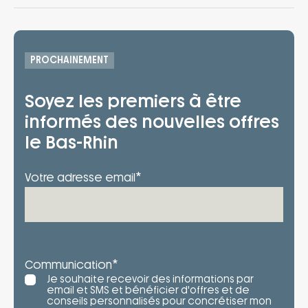
– Accompagnement dans le choix et
protège en cas d’accidents de la vie.
l’acquisition du terrain
PROCHAINEMENT
Soyez les premiers à être
informés des nouvelles offres
le Bas-Rhin
*
Votre adresse email
*
Communication
Je souhaite recevoir des informations par
email et SMS et bénéficier d'offres et de
conseils personnalisés pour concrétiser mon