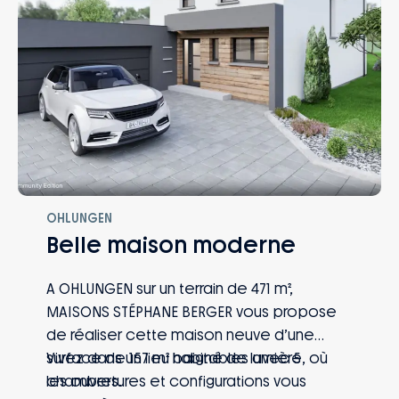
perte d’emploi, invalidité… Vous et votre
famille êtes protégés, quoi qu’il arrive.
OHLUNGEN
Belle maison moderne
A OHLUNGEN sur un terrain de 471 m²,
MAISONS STÉPHANE BERGER vous propose
de réaliser cette maison neuve d’une
surface de 157 m² habitables avec 5
Vivez dans un lieu baigné de lumière, où
chambres.
les ouvertures et configurations vous