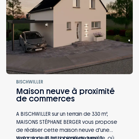
BISCHWILLER
Maison neuve à proximité
de commerces
A BISCHWILLER sur un terrain de 330 m²,
MAISONS STÉPHANE BERGER vous propose
de réaliser cette maison neuve d’une
surface de 81 m² habitables avec 3
Vivez dans un lieu baigné de lumière, où