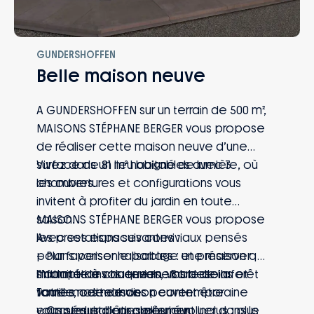
GUNDERSHOFFEN
Belle maison neuve
A GUNDERSHOFFEN sur un terrain de 500 m²,
MAISONS STÉPHANE BERGER vous propose
de réaliser cette maison neuve d’une
surface de 81 m² habitables avec 3
Vivez dans un lieu baigné de lumière, où
chambres.
les ouvertures et configurations vous
invitent à profiter du jardin en toute
saison.
MAISONS STÉPHANE BERGER vous propose
Avec ses espaces conviviaux pensés
les prestations suivantes :
pour favoriser le partage et préserver
– Plans personnalisables : une maison qui
l’intimité de chaque membre de la
s’adapte à vos envies, vos besoins et
Informations du terrain : Bord de la forêt
famille, cette maison contemporaine
votre mode de vie
Toutes nos maisons peuvent être
vous séduira jour après jour.
– Capteurs d’ensoleillement inclus : plus
conçues et bâties pour évoluer dans le