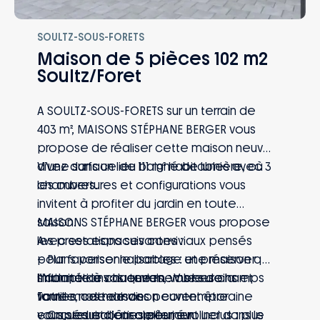
SOULTZ-SOUS-FORETS
Maison de 5 pièces 102 m2
Soultz/Foret
A SOULTZ-SOUS-FORETS sur un terrain de
403 m², MAISONS STÉPHANE BERGER vous
propose de réaliser cette maison neuve
d’une surface de 111 m² habitables avec 3
Vivez dans un lieu baigné de lumière, où
chambres.
les ouvertures et configurations vous
invitent à profiter du jardin en toute
saison.
MAISONS STÉPHANE BERGER vous propose
Avec ses espaces conviviaux pensés
les prestations suivantes :
pour favoriser le partage et préserver
– Plans personnalisables : une maison qui
l’intimité de chaque membre de la
s’adapte à vos envies, vos besoins et
Informations du terrain : Vue sur champs
famille, cette maison contemporaine
votre mode de vie
Toutes nos maisons peuvent être
vous séduira jour après jour.
– Capteurs d’ensoleillement inclus : plus
conçues et bâties pour évoluer dans le