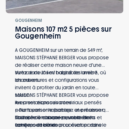
GOUGENHEIM
Maisons 107 m2 5 pièces sur
Gougenheim
A GOUGENHEIM sur un terrain de 549 m²,
MAISONS STÉPHANE BERGER vous propose
de réaliser cette maison neuve d’une
surface de 106 m² habitables avec 3
Vivez dans un lieu baigné de lumière, où
chambres.
les ouvertures et configurations vous
invitent à profiter du jardin en toute
saison.
MAISONS STÉPHANE BERGER vous propose
Avec ses espaces conviviaux pensés
les prestations suivantes :
pour favoriser le partage et préserver
– Plans personnalisables : une maison qui
l’intimité de chaque membre de la
s’adapte à vos envies, vos besoins et
Toutes nos maisons peuvent être
famille, cette maison contemporaine
votre mode de vie
conçues et bâties pour évoluer dans le