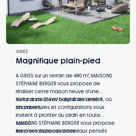
GRIES
Magnifique plain-pied
A GRIES sur un terrain de 480 m², MAISONS
STÉPHANE BERGER vous propose de
réaliser cette maison neuve d’une
surface de 106 m² habitables avec 3
Vivez dans un lieu baigné de lumière, où
chambres.
les ouvertures et configurations vous
invitent à profiter du jardin en toute
saison.
MAISONS STÉPHANE BERGER vous propose
Avec ses espaces conviviaux pensés
les prestations suivantes :