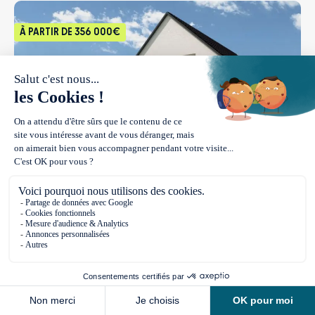
l’acquisition du terrain
À PARTIR DE
356 000€
BERNOLSHEIM
Belle maison neuve
PRENDRE RENDEZ-VOUS EN LIGNE
A BERNOLSHEIM sur un terrain de 300 m²,