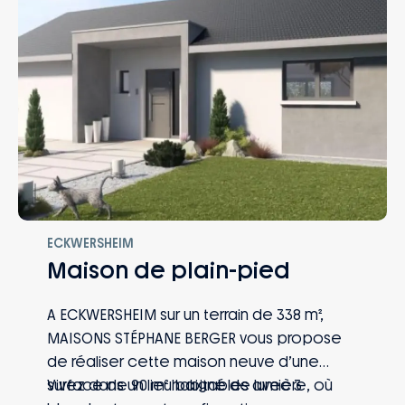
ECKWERSHEIM
Maison de plain-pied
A ECKWERSHEIM sur un terrain de 338 m²,
MAISONS STÉPHANE BERGER vous propose
de réaliser cette maison neuve d’une
surface de 90 m² habitables avec 3
Vivez dans un lieu baigné de lumière, où