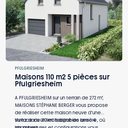
perte d’emploi, invalidité… Vous et votre
famille êtes protégés, quoi qu’il arrive.
PFULGRIESHEIM
Maisons 110 m2 5 pièces sur
Pfulgriesheim
A PFULGRIESHEIM sur un terrain de 272 m²,
MAISONS STÉPHANE BERGER vous propose
de réaliser cette maison neuve d’une
surface de 110 m² habitables avec 4
Vivez dans un lieu baigné de lumière, où
chambres.
les ouvertures et configurations vous