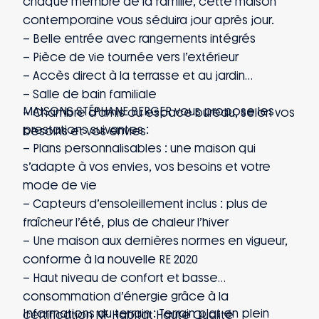
chaque membre de la famille, cette maison
contemporaine vous séduira jour après jour.
– Belle entrée avec rangements intégrés
– Pièce de vie tournée vers l’extérieur
– Accès direct à la terrasse et au jardin
– Salle de bain familiale
MAISONS STÉPHANE BERGER vous propose les
– Chambre d’amis ou espace bureau, selon vos
prestations suivantes :
besoins et vos envies
– Plans personnalisables : une maison qui
s’adapte à vos envies, vos besoins et votre
mode de vie
– Capteurs d’ensoleillement inclus : plus de
fraîcheur l’été, plus de chaleur l’hiver
– Une maison aux dernières normes en vigueur,
conforme à la nouvelle RE 2020
– Haut niveau de confort et basse
consommation d’énergie grâce à la
Informations du terrain : Terrain plat en plein
certification NF Habitat Haute Qualité