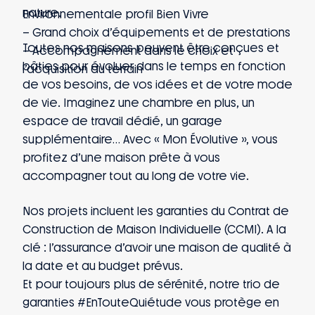
nature.
Environnementale profil Bien Vivre
– Grand choix d’équipements et de prestations
Toutes nos maisons peuvent être conçues et
– Accompagnement dans le choix et
bâties pour évoluer dans le temps en fonction
l’acquisition du terrain
de vos besoins, de vos idées et de votre mode
de vie. Imaginez une chambre en plus, un
espace de travail dédié, un garage
supplémentaire… Avec « Mon Évolutive », vous
profitez d’une maison prête à vous
accompagner tout au long de votre vie.
Nos projets incluent les garanties du Contrat de
Construction de Maison Individuelle (CCMI). A la
clé : l’assurance d’avoir une maison de qualité à
la date et au budget prévus.
Et pour toujours plus de sérénité, notre trio de
garanties #EnTouteQuiétude vous protège en