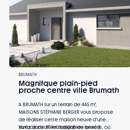
BRUMATH
Magnifque plain-pied
proche centre ville Brumath
A BRUMATH sur un terrain de 445 m²,
MAISONS STÉPHANE BERGER vous propose
de réaliser cette maison neuve d’une
surface de 90 m² habitables avec 3
Vivez dans un lieu baigné de lumière, où