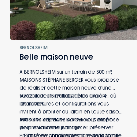
BERNOLSHEIM
Belle maison neuve
A BERNOLSHEIM sur un terrain de 300 m²,
MAISONS STÉPHANE BERGER vous propose
de réaliser cette maison neuve d’une
surface de 115 m² habitables avec 4
Vivez dans un lieu baigné de lumière, où
chambres.
les ouvertures et configurations vous
invitent à profiter du jardin en toute saison.
Avec ses espaces conviviaux pensés
MAISONS STÉPHANE BERGER vous propose
pour favoriser le partage et préserver
les prestations suivantes :
l’intimité de chaque membre de la famille,
– Plans personnalisables : une maison qui