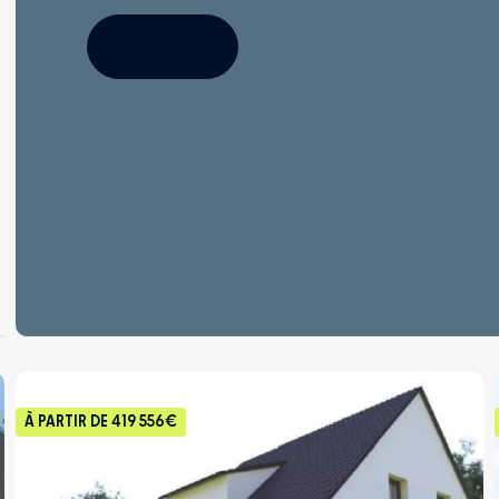
S'INSCRIRE
À PARTIR DE
419 556€