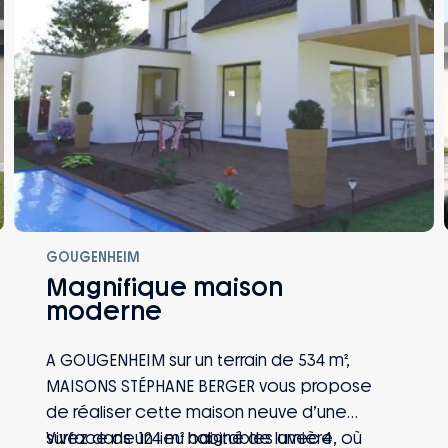
GOUGENHEIM
Magnifique maison
moderne
A GOUGENHEIM sur un terrain de 534 m²,
MAISONS STÉPHANE BERGER vous propose
de réaliser cette maison neuve d’une
surface de 124 m² habitables avec 4
Vivez dans un lieu baigné de lumière, où