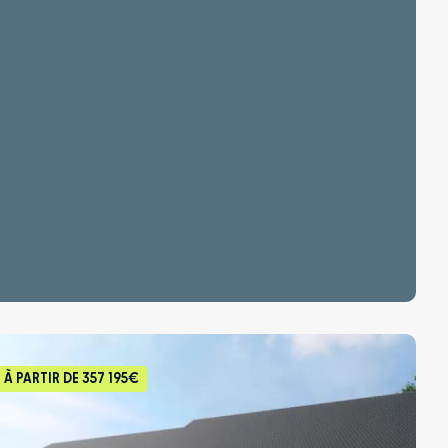
À PARTIR DE
357 195€