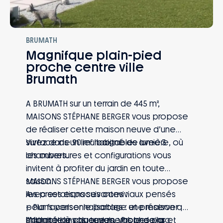
BRUMATH
Magnifque plain-pied
proche centre ville
Brumath
A BRUMATH sur un terrain de 445 m²,
MAISONS STÉPHANE BERGER vous propose
de réaliser cette maison neuve d’une
surface de 90 m² habitables avec 3
Vivez dans un lieu baigné de lumière, où
chambres.
les ouvertures et configurations vous
invitent à profiter du jardin en toute
saison.
MAISONS STÉPHANE BERGER vous propose
Avec ses espaces conviviaux pensés
les prestations suivantes :
pour favoriser le partage et préserver
– Plans personnalisables : une maison qui
l’intimité de chaque membre de la
s’adapte à vos envies, vos besoins et
Informations du terrain : Proche parc