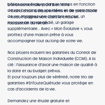
bâties pour évoluer dans le temps en fonction
Environnementale profil Bien Vivre
de vos besoins, de vos idées et de votre mode
– Grand choix d’équipements et de prestations
de vie. Imaginez une chambre en plus, un
– Accompagnement dans le choix et
espace de travail dédié, un garage
l’acquisition du terrain
supplémentaire… Avec « Mon Évolutive », vous
profitez d’une maison prête à vous
accompagner tout au long de votre vie.
Nos projets incluent les garanties du Contrat de
Construction de Maison Individuelle (CCMI). A la
clé : l’assurance d’avoir une maison de qualité à
la date et au budget prévus.
Et pour toujours plus de sérénité, notre trio de
garanties #EnTouteQuiétude vous protège en
cas d’accidents de la vie.
Demandez une étude gratuite et