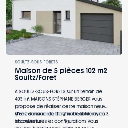
SOULTZ-SOUS-FORETS
Maison de 5 pièces 102 m2
Soultz/Foret
A SOULTZ-SOUS-FORETS sur un terrain de
403 m², MAISONS STÉPHANE BERGER vous
propose de réaliser cette maison neuve
d’une surface de 111 m² habitables avec 3
Vivez dans un lieu baigné de lumière, où
chambres.
les ouvertures et configurations vous