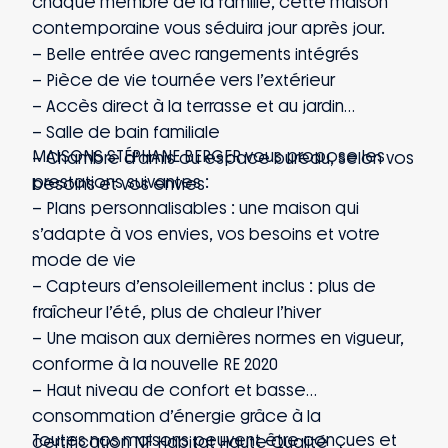
chaque membre de la famille, cette maison
contemporaine vous séduira jour après jour.
– Belle entrée avec rangements intégrés
– Pièce de vie tournée vers l’extérieur
– Accès direct à la terrasse et au jardin
– Salle de bain familiale
MAISONS STÉPHANE BERGER vous propose les
– Chambre d’amis ou espace bureau, selon vos
prestations suivantes :
besoins et vos envies
– Plans personnalisables : une maison qui
s’adapte à vos envies, vos besoins et votre
mode de vie
– Capteurs d’ensoleillement inclus : plus de
fraîcheur l’été, plus de chaleur l’hiver
– Une maison aux dernières normes en vigueur,
conforme à la nouvelle RE 2020
– Haut niveau de confort et basse
consommation d’énergie grâce à la
Toutes nos maisons peuvent être conçues et
certification NF Habitat Haute Qualité