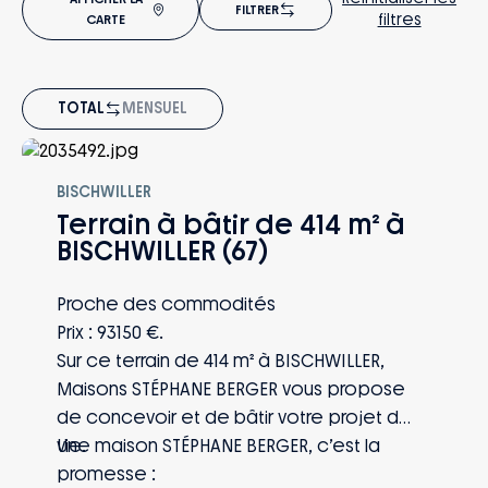
FILTRER
filtres
CARTE
TOTAL
MENSUEL
À PARTIR DE
93 150€
BISCHWILLER
Terrain à bâtir de 414 m² à
BISCHWILLER (67)
Proche des commodités
Prix : 93150 €.
Sur ce terrain de 414 m² à BISCHWILLER,
Maisons STÉPHANE BERGER vous propose
de concevoir et de bâtir votre projet de
vie.
Une maison STÉPHANE BERGER, c’est la
promesse :