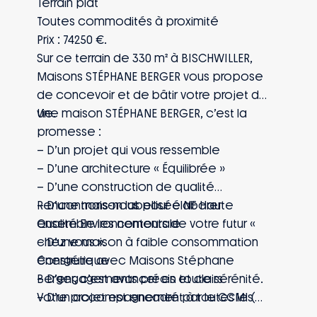
Terrain plat
famille êtes protégés, quoi qu’il arrive.
Toutes commodités à proximité
Prix : 74250 €.
Sur ce terrain de 330 m² à BISCHWILLER,
Maisons STÉPHANE BERGER vous propose
de concevoir et de bâtir votre projet de
vie.
Une maison STÉPHANE BERGER, c’est la
promesse :
– D’un projet qui vous ressemble
– D’une architecture « Équilibrée »
– D’une construction de qualité
– D’une maison labellisée NF Haute
Rencontrons-nous pour élaborer
Qualité Environnementale
ensemble les contours de votre futur «
– D’une maison à faible consommation
chez vous ».
énergétique
Construire avec Maisons Stéphane
– D’engagements précis et clairs
Berger, c’est avancer en toute sérénité.
– D’un accompagnement à toutes les
Votre projet est encadré par le CCMI (
étapes de votre projet
prixfixé dès le départ sans mauvaise