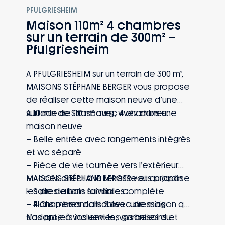
PFULGRIESHEIM
Maison 110m² 4 chambres
sur un terrain de 300m² –
Pfulgriesheim
A PFULGRIESHEIM sur un terrain de 300 m²,
MAISONS STÉPHANE BERGER vous propose
de réaliser cette maison neuve d’une
surface de 110 m² avec 4 chambres.
A 10 min de Strasbourg, vivez dans une
maison neuve
– Belle entrée avec rangements intégrés
et wc séparé
– Pièce de vie tournée vers l’extérieur
– Accès direct à la terrasse et au jardin
MAISONS STÉPHANE BERGER vous propose
– Salle de bain familiale complète
les prestations suivantes :
– 4 Chambres dont 2 avec dressing
– Plans personnalisables : une maison qui
s’adapte à vos envies, vos besoins et
Nos projets incluent les garanties du