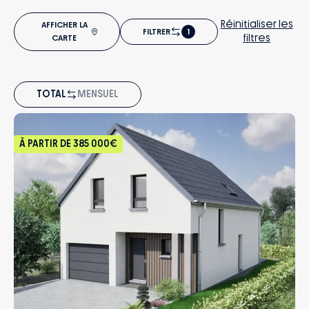
Réinitialiser les
AFFICHER LA
FILTRER
1
filtres
CARTE
TOTAL
MENSUEL
À PARTIR DE
385 000€