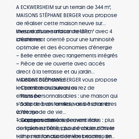
A ECKWERSHEIM sur un terrain de 344 m²,
MAISONS STÉPHANE BERGER vous propose
de réaliser cette maison neuve sur
mesure d’une surface de 107 m² avec 4
Vivez dans une maison neuve,
chambres.
idéalement orienté pour une luminosité
optimale et des économies d’énergie
– Belle entrée avec rangements intégrés
– Pièce de vie ouverte avec accès
direct à la terrasse et au jardin
– Cellier/ buanderie
MAISONS STÉPHANE BERGER vous propose
– Chambre ou bureau au rez de
les prestations suivantes :
chaussée
– Plans personnalisables : une maison qui
– Salle de bain familiale ainsi 3 chambres
s’adapte à vos envies, vos besoins et
à l’étage
votre mode de vie
– Garage accolé
– Capteurs d’ensoleillement inclus : plus
Toutes nos maisons peuvent être
de fraîcheur l’été, plus de chaleur l’hiver
conçues et bâties pour évoluer dans le
– Une maison aux dernières normes en
temps en fonction de vos besoins, de