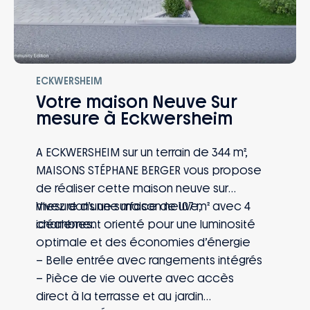
ECKWERSHEIM
Votre maison Neuve Sur
mesure à Eckwersheim
A ECKWERSHEIM sur un terrain de 344 m²,
MAISONS STÉPHANE BERGER vous propose
de réaliser cette maison neuve sur
mesure d’une surface de 107 m² avec 4
Vivez dans une maison neuve,
chambres.
idéalement orienté pour une luminosité
optimale et des économies d’énergie
– Belle entrée avec rangements intégrés
– Pièce de vie ouverte avec accès
direct à la terrasse et au jardin