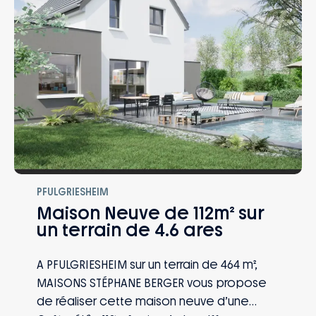
après la réception : naissance, mutation,
perte d’emploi, invalidité… Vous et votre
famille êtes protégés, quoi qu’il arrive.
PFULGRIESHEIM
Maison Neuve de 112m² sur
un terrain de 4.6 ares
A PFULGRIESHEIM sur un terrain de 464 m²,
MAISONS STÉPHANE BERGER vous propose
de réaliser cette maison neuve d’une