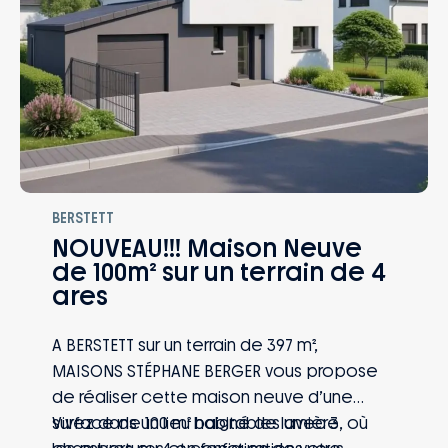
BERSTETT
NOUVEAU!!! Maison Neuve
de 100m² sur un terrain de 4
ares
A BERSTETT sur un terrain de 397 m²,
MAISONS STÉPHANE BERGER vous propose
de réaliser cette maison neuve d’une
surface de 100 m² habitables avec 3
Vivez dans un lieu baigné de lumière, où