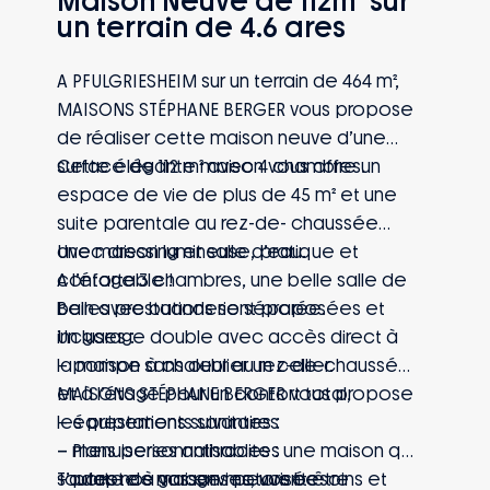
Maison Neuve de 112m² sur
un terrain de 4.6 ares
A PFULGRIESHEIM sur un terrain de 464 m²,
MAISONS STÉPHANE BERGER vous propose
de réaliser cette maison neuve d’une
surface de 112 m² avec 4 chambres.
Cette élégante maison vous offre un
espace de vie de plus de 45 m² et une
suite parentale au rez-de- chaussée
avec dressing et salle d’eau.
Une maison lumineuse, pratique et
A l’étage 3 chambres, une belle salle de
confortable !
bain avec buanderie séparée.
Belles prestations sont proposées et
Un garage double avec accès direct à
incluses :
la maison sans oublier un cellier.
– pompe à chaleur au rez-de-chaussée
et à l’étage pour un confort total,
MAISONS STÉPHANE BERGER vous propose
– équipements sanitaires
les prestations suivantes :
– menuiseries anthracites
– Plans personnalisables : une maison qui
– porte de garage motorisée
s’adapte à vos envies, vos besoins et
Toutes nos maisons peuvent être