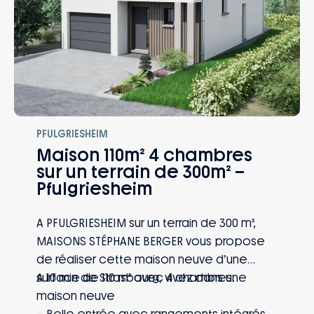
PFULGRIESHEIM
Maison 110m² 4 chambres
sur un terrain de 300m² –
Pfulgriesheim
A PFULGRIESHEIM sur un terrain de 300 m²,
MAISONS STÉPHANE BERGER vous propose
de réaliser cette maison neuve d’une
surface de 110 m² avec 4 chambres.
A 10 min de Strasbourg, vivez dans une
maison neuve