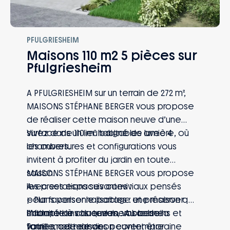
PFULGRIESHEIM
Maisons 110 m2 5 pièces sur
Pfulgriesheim
A PFULGRIESHEIM sur un terrain de 272 m²,
MAISONS STÉPHANE BERGER vous propose
de réaliser cette maison neuve d’une
surface de 110 m² habitables avec 4
Vivez dans un lieu baigné de lumière, où
chambres.
les ouvertures et configurations vous
invitent à profiter du jardin en toute
saison.
MAISONS STÉPHANE BERGER vous propose
Avec ses espaces conviviaux pensés
les prestations suivantes :
pour favoriser le partage et préserver
– Plans personnalisables : une maison qui
l’intimité de chaque membre de la
s’adapte à vos envies, vos besoins et
Informations du terrain : Au calme
famille, cette maison contemporaine
votre mode de vie
Toutes nos maisons peuvent être